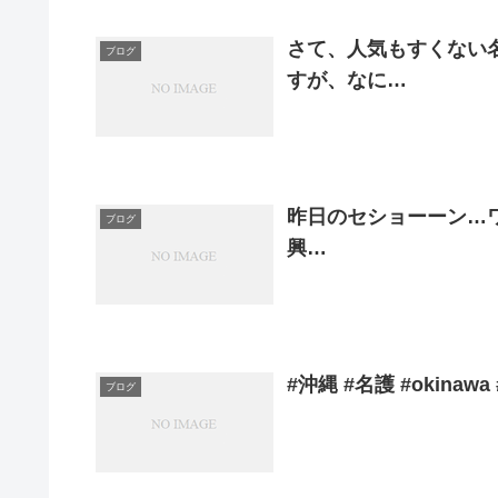
さて、人気もすくない名
ブログ
すが、なに…
昨日のセショーーン…ワイ
ブログ
興…
#沖縄 #名護 #okinawa
ブログ