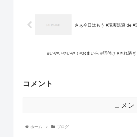
さぁ今日はもう #現実逃避 de
#いやいやいや！#おまいら #餌付け #され過ぎ
コメント
コメン
ホーム
ブログ