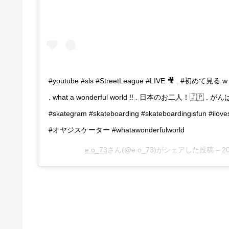
#youtube #sls #StreetLeague #LIVE 🎥 . 
. what a wonderful world !! . 日本のお二人！🇯🇵 . がん
#skategram #skateboarding #skateboardingisfun #ilove
#オヤジスケーター #whatawonderfulworld
e.o_73
さん(@e.o_73)がシェアした投稿 –
2