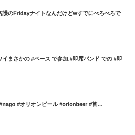
護のFridayナイトなんだけどwすでにべろべろで
まさかの #ベース で参加.#即席バンド での #即
 #nago #オリオンビール #orionbeer #首…