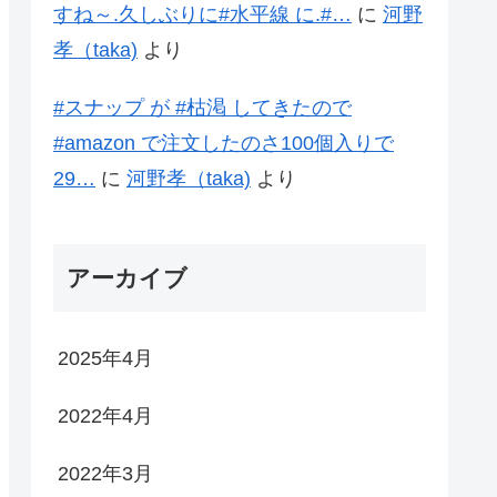
すね～.久しぶりに#水平線 に.#…
に
河野
孝（taka)
より
#スナップ が #枯渇 してきたので
#amazon で注文したのさ100個入りで
29…
に
河野孝（taka)
より
アーカイブ
2025年4月
2022年4月
2022年3月