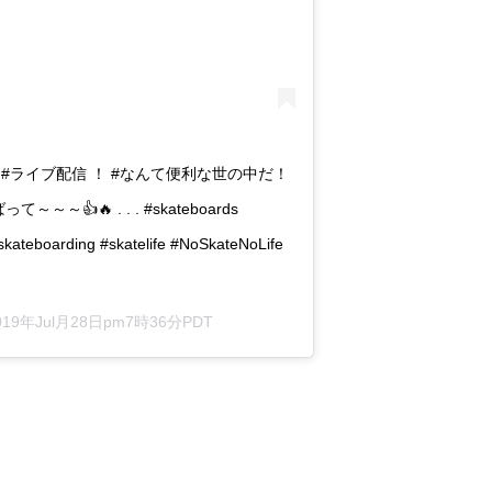
#初めて見る w #ライブ配信 ！ #なんて便利な世の中だ！
ばって～～～👍🔥 . . . #skateboards
skateboarding #skatelife #NoSkateNoLife
019年Jul月28日pm7時36分PDT