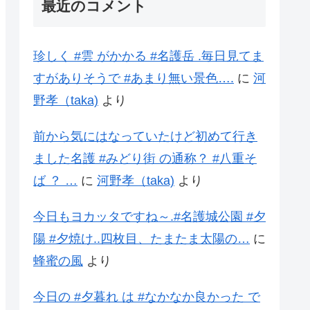
最近のコメント
珍しく #雲 がかかる #名護岳 .毎日見てま
すがありそうで #あまり無い景色….
に
河
野孝（taka)
より
前から気にはなっていたけど初めて行き
ました名護 #みどり街 の通称？ #八重そ
ば ？ …
に
河野孝（taka)
より
今日もヨカッタですね～.#名護城公園 #夕
陽 #夕焼け..四枚目、たまたま太陽の…
に
蜂蜜の風
より
今日の #夕暮れ は #なかなか良かった で