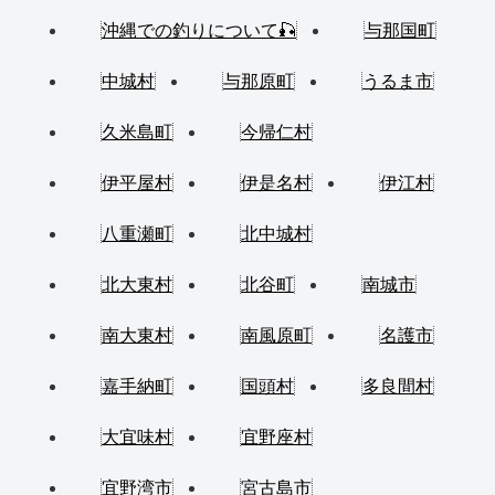
沖縄での釣りについて🎣
与那国町
中城村
与那原町
うるま市
久米島町
今帰仁村
伊平屋村
伊是名村
伊江村
八重瀬町
北中城村
北大東村
北谷町
南城市
南大東村
南風原町
名護市
嘉手納町
国頭村
多良間村
大宜味村
宜野座村
宜野湾市
宮古島市