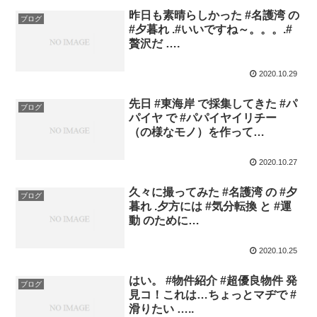
昨日も素晴らしかった #名護湾 の
ブログ
#夕暮れ .#いいですね～。。。.#
贅沢だ ….
2020.10.29
先日 #東海岸 で採集してきた #パ
ブログ
パイヤ で #パパイヤイリチー
（の様なモノ）を作って…
2020.10.27
久々に撮ってみた #名護湾 の #夕
ブログ
暮れ .夕方には #気分転換 と #運
動 のために…
2020.10.25
はい。 #物件紹介 #超優良物件 発
ブログ
見コ！これは…ちょっとマヂで #
滑りたい …..