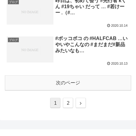
昨日は、初めて会う #先行者 kく
ブログ
ん #19ちゃい だって … #若けー
ー .（#…
2020.10.14
#ボッコボコ の #HALFCAB …い
ブログ
やいやこんなの #まだまだ#新品
みたいなも…
2020.10.13
次のページ
1
2