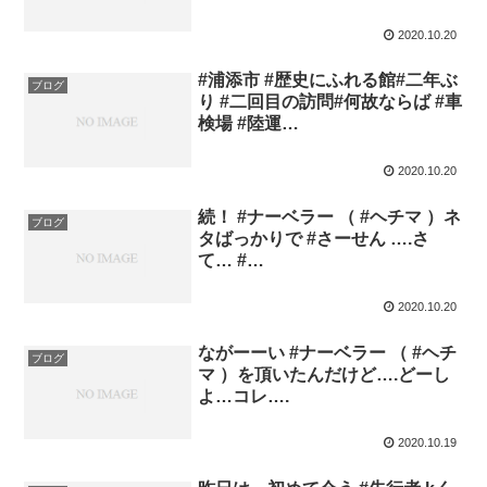
2020.10.20
#浦添市 #歴史にふれる館#二年ぶ
ブログ
り #二回目の訪問#何故ならば #車
検場 #陸運…
2020.10.20
続！ #ナーベラー （ #ヘチマ ）ネ
ブログ
タばっかりで #さーせん ….さ
て… #…
2020.10.20
ながーーい #ナーベラー （ #ヘチ
ブログ
マ ）を頂いたんだけど….どーし
よ…コレ….
2020.10.19