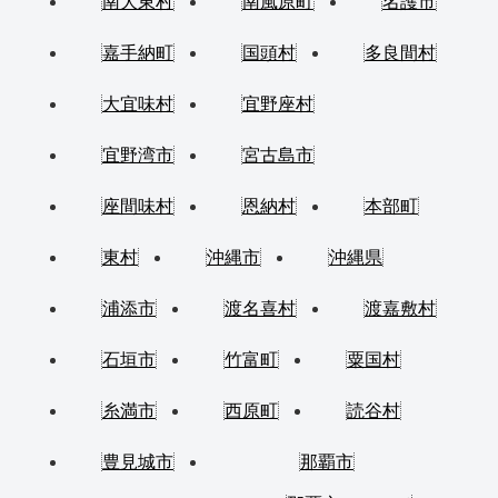
南大東村
南風原町
名護市
嘉手納町
国頭村
多良間村
大宜味村
宜野座村
宜野湾市
宮古島市
座間味村
恩納村
本部町
東村
沖縄市
沖縄県
浦添市
渡名喜村
渡嘉敷村
石垣市
竹富町
粟国村
糸満市
西原町
読谷村
豊見城市
那覇市