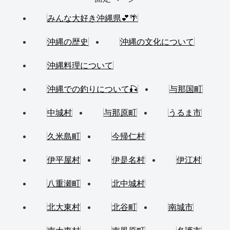
みんな大好き沖縄県💕🌴
沖縄の歴史
沖縄の文化について
沖縄料理について
沖縄での釣りについて🎣
与那国町
中城村
与那原町
うるま市
久米島町
今帰仁村
伊平屋村
伊是名村
伊江村
八重瀬町
北中城村
北大東村
北谷町
南城市