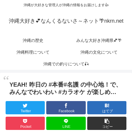
沖縄が大好きな管理人が沖縄の情報をお届けします👍
沖縄大好き💕なんくるないさ～ネット🌴nkrn.net
沖縄の歴史
みんな大好き沖縄県💕🌴
沖縄料理について
沖縄の文化について
沖縄での釣りについて🎣
YEAH! 昨日の #本番#名護 の中心地！で、
みんなでわいわい #カラオケ が楽しめ…
Twitter
Facebook
はてブ
Pocket
LINE
コピー