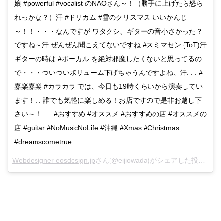
娘 #powerful #vocalist のNAOさん～！（勝手に上げたら怒ら
れっかな？）汗 #ドリカム #雪のクリスマス いいかんじ
～！！・・・なんですが ワタクシ、ギターの音小さかった？
ですね～汗 ぜんぜん聞こえてないですね #スミマセン (ToT)汗
ギターの時は #ボーカル を絶対邪魔したくないと思ってるの
で・・・ついついボリューム下げちゃうんですよね、汗. . . #
嘉楽嘉楽 #カラカラ では、今日も19時くらいから演奏してい
ます！. . 誰でも気軽に楽しめる！お店ですので是非お越し下
さい～！. . . #おすすめ #オススメ #おすすめの店 #オススメの
店 #guitar #NoMusicNoLife #沖縄 #Xmas #Christmas
#dreamscometrue
Webdesigner eosdesign.jp
さん(@eijiowada)がシェアした投稿 –
De