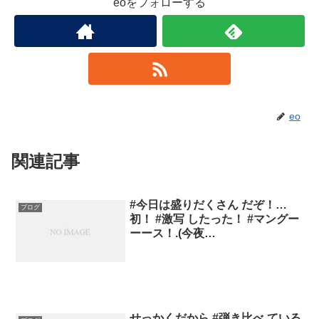
eoをフォローする
eo
関連記事
#今日は盛りだくさん だぞ！…
ブログ
初！ #激写 したった！ #マングー
ーース！.(今夜…
せっかくだから #弾き比べ ている