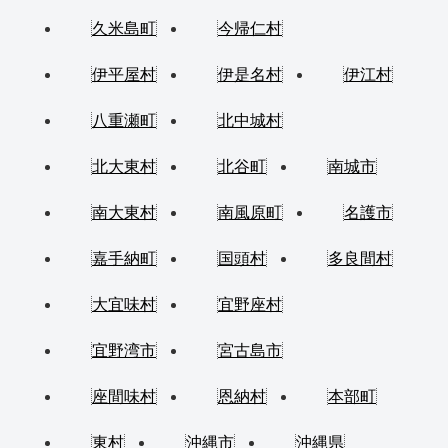
久米島町
今帰仁村
伊平屋村
伊是名村
伊江村
八重瀬町
北中城村
北大東村
北谷町
南城市
南大東村
南風原町
名護市
嘉手納町
国頭村
多良間村
大宜味村
宜野座村
宜野湾市
宮古島市
座間味村
恩納村
本部町
東村
沖縄市
沖縄県