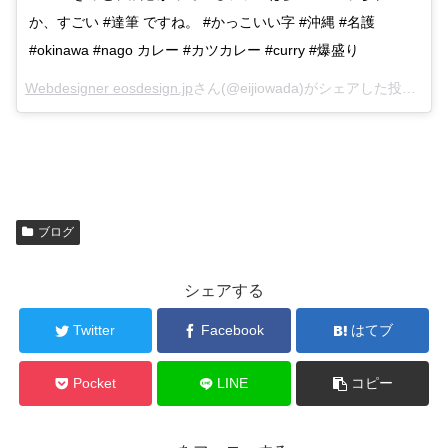
か、すごい #達筆 ですね。 #かっこいい字 #沖縄 #名護
#okinawa #nago カレー #カツカレー #curry #爆盛り
Webdesigner eosdesign.jp
さん(@eijiowada)がシェアした投稿 –
Fe
ブログ
シェアする
Twitter
Facebook
はてブ
Pocket
LINE
コピー