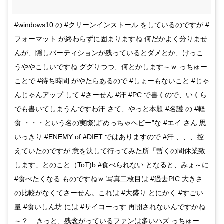
#windows10 の #クリーンインストール をしているのですが #
フォーマット が終わらずに固まりますね 何だかよく分りませ
んが、隠しパーティションが残っているとダメとか、けっこ
うややこしいですね ググりつつ、何とかします～ｗ っちゅー
ことで #待ち時間 がやたらあるので #しょーもないこと #じゃ
んじゃんアップ して #さーせん #汗 #PC で書くので、いくら
でも書いてしまうんですわ汗 さて、やっと本題 #名護 の #軽
食 ・・・という名の実際は”めっちゃヘビー”な #エイ さん 思
いっきり #ENEMY of #DIET ではありますので #汗 、、、控
えていたのですが 意を決して行ってみた所「暫くの間休業致
します」とのこと（ToT)b #食べられない となると、みょ～に
#食べたくなる ものですねｗ 写真二枚目は #過去PIC 大きさ
の比較がなくてさーせん。これは #大盛り とにかく #すごい
量 #食いしん坊 には #サイコーっす 再開されないんですかね
～？. . きっと、残念がっているファンは多いハズ っちゅー