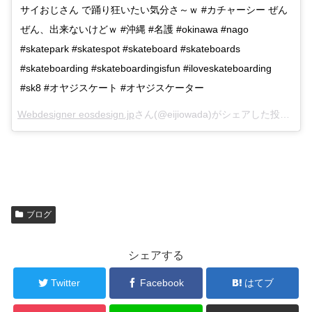
サイおじさん で踊り狂いたい気分さ～ｗ #カチャーシー ぜん
ぜん、出来ないけどｗ #沖縄 #名護 #okinawa #nago
#skatepark #skatespot #skateboard #skateboards
#skateboarding #skateboardingisfun #iloveskateboarding
#sk8 #オヤジスケート #オヤジスケーター
Webdesigner eosdesign.jp
さん(@eijiowada)がシェアした投稿 –
Ja
ブログ
シェアする
Twitter
Facebook
はてブ