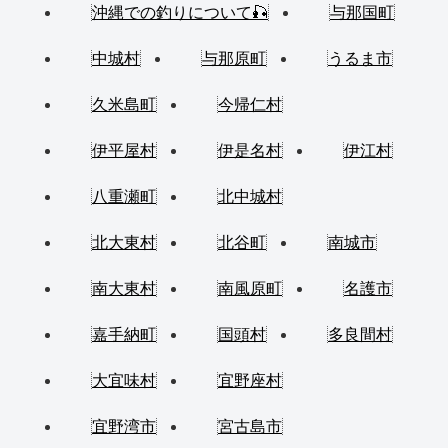
沖縄での釣りについて🎣
与那国町
中城村
与那原町
うるま市
久米島町
今帰仁村
伊平屋村
伊是名村
伊江村
八重瀬町
北中城村
北大東村
北谷町
南城市
南大東村
南風原町
名護市
嘉手納町
国頭村
多良間村
大宜味村
宜野座村
宜野湾市
宮古島市