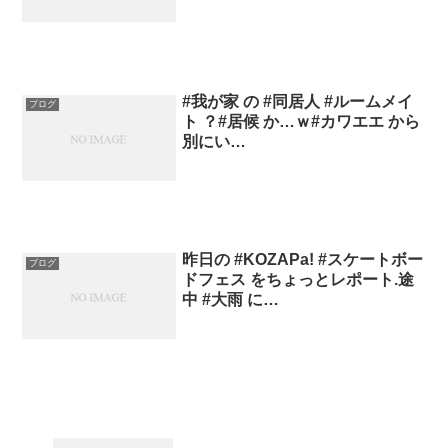
#我が家 の #同居人 #ルームメイ
ブログ
ト ？#居候 か…ｗ#カワエエ から
別にい…
昨日の #KOZAPa! #スケートボー
ブログ
ドフェス をちょっとレポート.途
中 #大雨 に…