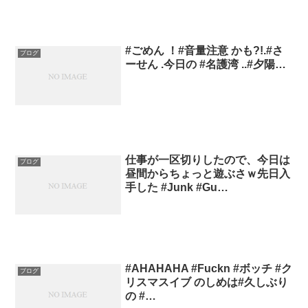
#ごめん ！#音量注意 かも?!.#さ
ブログ
ーせん .今日の #名護湾 ..#夕陽…
仕事が一区切りしたので、今日は
ブログ
昼間からちょっと遊ぶさｗ先日入
手した #Junk #Gu…
#AHAHAHA #Fuckn #ボッチ #ク
ブログ
リスマスイブ のしめは#久しぶり
の #…