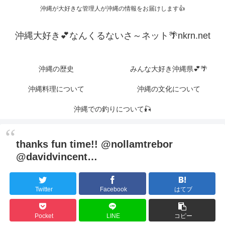
沖縄が大好きな管理人が沖縄の情報をお届けします👍
沖縄大好き💕なんくるないさ～ネット🌴nkrn.net
沖縄の歴史
みんな大好き沖縄県💕🌴
沖縄料理について
沖縄の文化について
沖縄での釣りについて🎣
thanks fun time!! @nollamtrebor
@davidvincent…
Twitter
Facebook
はてブ
Pocket
LINE
コピー