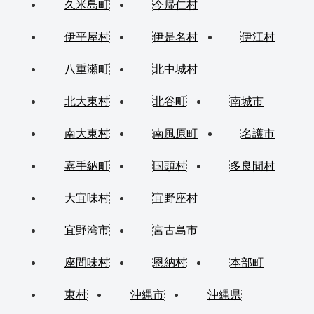
久米島町
今帰仁村
伊平屋村
伊是名村
伊江村
八重瀬町
北中城村
北大東村
北谷町
南城市
南大東村
南風原町
名護市
嘉手納町
国頭村
多良間村
大宜味村
宜野座村
宜野湾市
宮古島市
座間味村
恩納村
本部町
東村
沖縄市
沖縄県