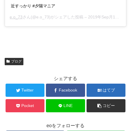
近すっかり #夕陽マニア
e.o_73
さん(@e.o_73)がシェアした投稿 –
2019年Sep月12日am8時11分PDT
ブログ
シェアする
Twitter
Facebook
はてブ
Pocket
LINE
コピー
eoをフォローする