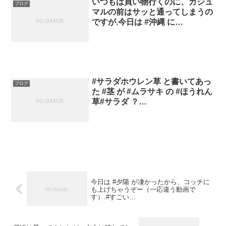
いつもは買い物行くのに、ガジュ
ブログ
マルの前はサッと通ってしまうの
ですが.今日は #沖縄 に…
#サラダホウレン草 と書いてあっ
ブログ
た #茎 が #ムラサキ の #ほうれん
草#サラダ ？…
今日は #夕陽 が凄かったから、コッチに
も上げちゃうぞー（一応違う動画で
す）.#すごい…