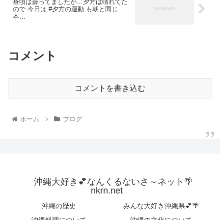
昼頃は曇ってましたが…夕方は晴れてた
ので.今日は #夕方の運動 も朝と同じ.
本…
コメント
コメントを書き込む
ホーム
ブログ
沖縄大好き💕なんくるないさ～ネット🌴
nkrn.net
沖縄の歴史
みんな大好き沖縄県💕🌴
沖縄料理について
沖縄の文化について