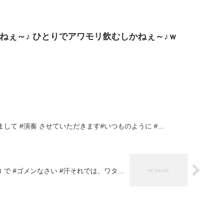
ねぇ～♪ ひとりでアワモリ飲むしかねぇ～♪ｗ
まして #演奏 させていただきます#いつものように #…
 で #ゴメンなさい #汗それでは、ワタ…