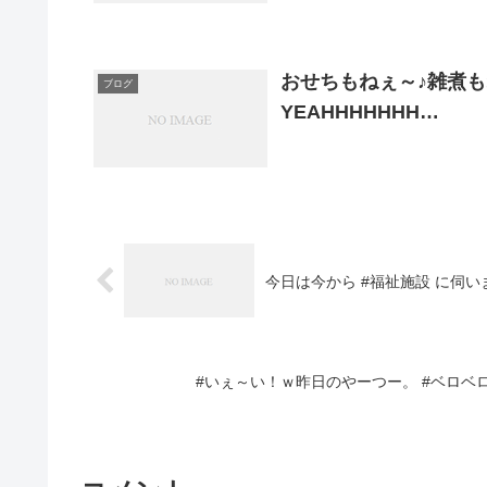
おせちもねぇ～♪雑煮も
ブログ
YEAHHHHHHH…
今日は今から #福祉施設 に伺い
#いぇ～い！ｗ昨日のやーつー。 #ベロベロ