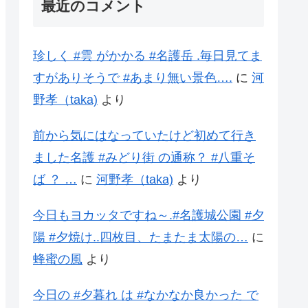
最近のコメント
珍しく #雲 がかかる #名護岳 .毎日見てま
すがありそうで #あまり無い景色….
に
河
野孝（taka)
より
前から気にはなっていたけど初めて行き
ました名護 #みどり街 の通称？ #八重そ
ば ？ …
に
河野孝（taka)
より
今日もヨカッタですね～.#名護城公園 #夕
陽 #夕焼け..四枚目、たまたま太陽の…
に
蜂蜜の風
より
今日の #夕暮れ は #なかなか良かった で