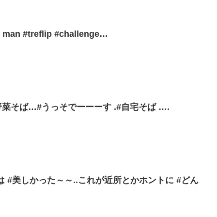
 man #treflip #challenge…
#野菜そば…#うっそでーーーす .#自宅そば ….
は #美しかった～～..これが近所とかホントに #どん