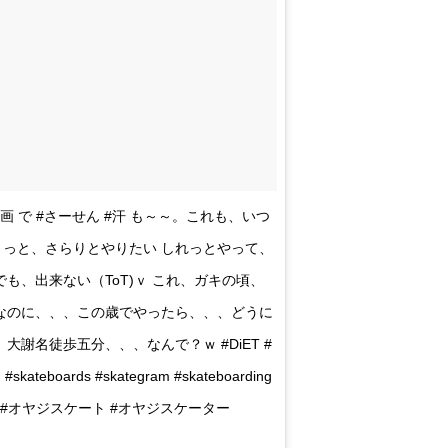
r 毎度 退屈な動画 で #さーせん #汗 も～～。これも、いつ
さくっと、さらりとやりたい しれっとやって、
も、出来ない（ToT)ｖ これ、ガキの頃、
なのに、、、この歳でやったら、、、どうに
謝名徒歩五分、、、なんで？ｗ #DiET #
teboards #skategram #skateboarding
#skatelife #オヤジスケート #オヤジスケーター