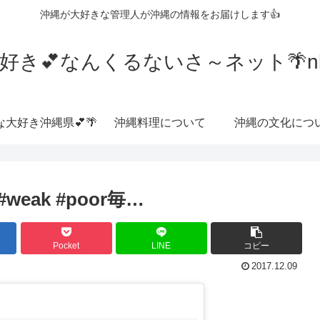
沖縄が大好きな管理人が沖縄の情報をお届けします👍
好き💕なんくるないさ～ネット🌴nkrn
な大好き沖縄県💕🌴
沖縄料理について
沖縄の文化につ
lt #weak #poor毎…
Pocket
LINE
コピー
2017.12.09