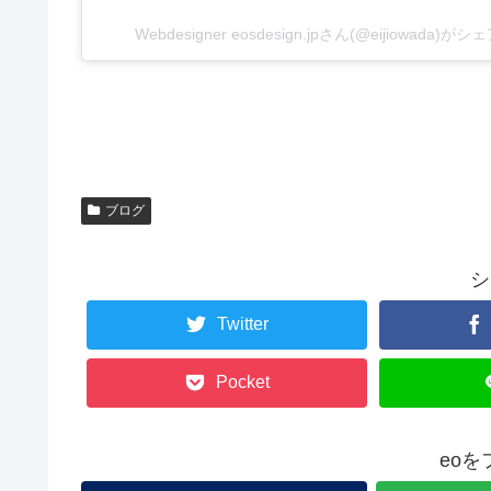
Webdesigner eosdesign.jpさん(@eijiowada)
ブログ
シ
Twitter
Pocket
eo