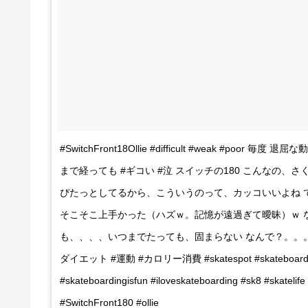
#SwitchFront18Ollie #difficult #weak #poo
まで経っても #ギコい #泣 スイッチの180 こんなの、
ぴたっとしてるから、こういうのって、カッコいいよね で
そこそこ上手かった（ハズｗ。記憶が遠過ぎて曖昧）ｗ 
も、、、、いつまでたっても、固まらない なんで？。。。大
ダイエット #運動 #カロリー消費 #skatespot #skateboard #ska
#skateboardingisfun #iloveskateboarding #sk8 
#SwitchFront180 #ollie