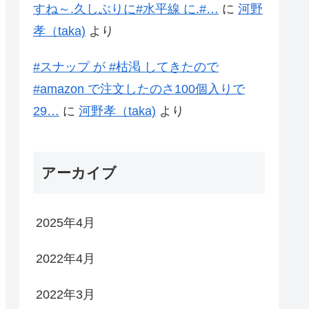
すね～.久しぶりに#水平線 に.#…
に
河野
孝（taka)
より
#スナップ が #枯渇 してきたので
#amazon で注文したのさ100個入りで
29…
に
河野孝（taka)
より
アーカイブ
2025年4月
2022年4月
2022年3月