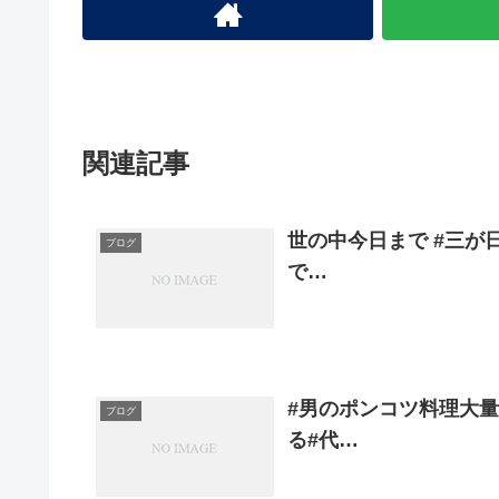
関連記事
世の中今日まで #三が日
ブログ
で…
#男のポンコツ料理大量の
ブログ
る#代…