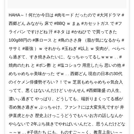
HAHA～！何だか今日は #肉モード だったので #大河ドラマ #
西郷どん みながら 床で #BBQ ｗ まぁ #カセットガス で #フ
ライパン ですけどね 汗 #ネタ は #かねひで で買ってきた
100g88円の #豚ロース と #鳥のささ身 （脂が気になるから #
ササミ #最強 ）ｗ それから #玉ねぎ #以上 ｗ 安肉が、ぺらぺ
ら過ぎて、すき焼きみたいに、なっちゃってるしｗｗｗ . . #
焼肉のたれ と #ポン酢 と #塩コショウ 用意したら 思いの他 #
めちゃめちゃ美味かった ぞｗ . . 西郷どん 現在の日本の30代
のイケメン俳優勢ぞろい？！でｗ 芝居もめちゃめちゃ気合入
ってて、悪くはないんだけど いかんせん #西郷隆盛 の人生、
濃いぃ過ぎて やっぱり、どうしても、端折りまくってる感が
否め無さ過ぎｗ ぶっちゃけ、ファン？には大変失礼ですが 井
伊直虎とかさ 歴史上けっこうどうでもいいお方の話しなんか
やらないで 2年ぶち抜きでやればいいんだと、思うんだけどな
～～ｗ . . #子供たち にも、ものすご～～く、教育上良い～～