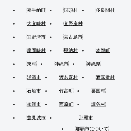
嘉手納町
国頭村
多良間村
大宜味村
宜野座村
宜野湾市
宮古島市
座間味村
恩納村
本部町
東村
沖縄市
沖縄県
浦添市
渡名喜村
渡嘉敷村
石垣市
竹富町
粟国村
糸満市
西原町
読谷村
豊見城市
那覇市
那覇市について