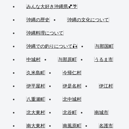
みんな大好き沖縄県💕🌴
沖縄の歴史
沖縄の文化について
沖縄料理について
沖縄での釣りについて🎣
与那国町
中城村
与那原町
うるま市
久米島町
今帰仁村
伊平屋村
伊是名村
伊江村
八重瀬町
北中城村
北大東村
北谷町
南城市
南大東村
南風原町
名護市