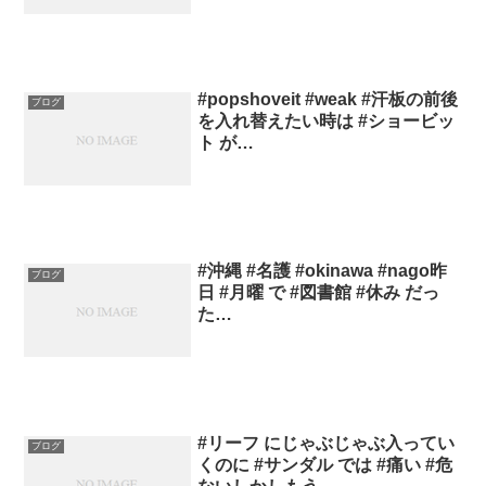
#popshoveit #weak #汗板の前後
ブログ
を入れ替えたい時は #ショービッ
ト が…
#沖縄 #名護 #okinawa #nago昨
ブログ
日 #月曜 で #図書館 #休み だっ
た…
#リーフ にじゃぶじゃぶ入ってい
ブログ
くのに #サンダル では #痛い #危