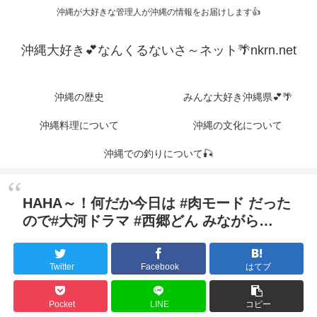
沖縄が大好きな管理人が沖縄の情報をお届けします👍
沖縄大好き💕なんくるないさ～ネット🌴nkrn.net
沖縄の歴史
みんな大好き沖縄県💕🌴
沖縄料理について
沖縄の文化について
沖縄での釣りについて🎣
HAHA～！何だか今日は #肉モード だった
ので#大河ドラマ #西郷どん みながら…
Twitter
Facebook
はてブ
Pocket
LINE
コピー