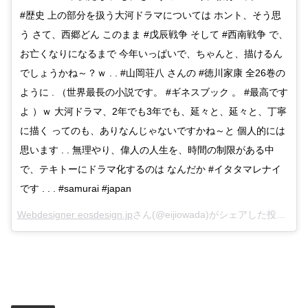
#歴史 上の部分を扱う大河ドラマについては ホント、そう思
う さて、西郷どん このまま #戊辰戦争 そして #西南戦争 で、
お亡くなりになるまで 今年いっぱいで、ちゃんと、描けるん
でしょうかね～？ｗ . . #山岡荘八 さんの #徳川家康 全26巻の
ように . （世界最長の小説です。 #ギネスブック 。 #最高です
よ ）ｗ 大河ドラマ、2年でも3年でも、延々と、延々と、丁寧
に描く ってのも、ありなんじゃないですかね～と 個人的には
思います . . 無理やり、偉人の人生を、時間の制限がある中
で、テキトーにドラマ化するのは なんだか #イタタマレナイ
です . . . #samurai #japan
Webdesigner eosdesign.jp
さん(@eijiowada)がシェアした投稿 –
2