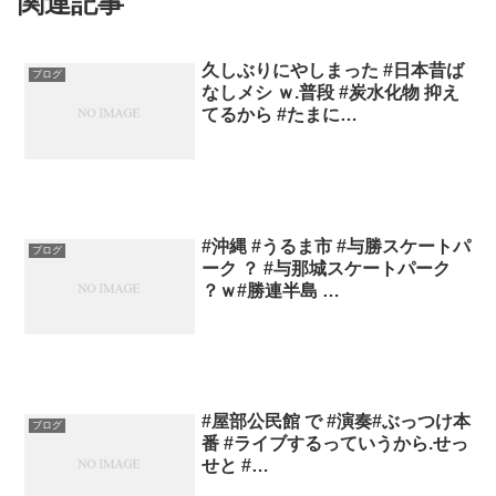
関連記事
久しぶりにやしまった #日本昔ば
ブログ
なしメシ ｗ.普段 #炭水化物 抑え
てるから #たまに…
#沖縄 #うるま市 #与勝スケートパ
ブログ
ーク ？ #与那城スケートパーク
？ｗ#勝連半島 …
#屋部公民館 で #演奏#ぶっつけ本
ブログ
番 #ライブするっていうから.せっ
せと #…