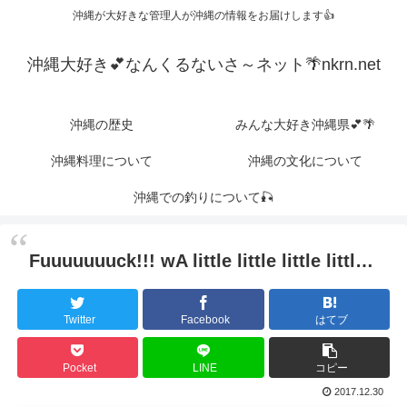
沖縄が大好きな管理人が沖縄の情報をお届けします👍
沖縄大好き💕なんくるないさ～ネット🌴nkrn.net
沖縄の歴史
みんな大好き沖縄県💕🌴
沖縄料理について
沖縄の文化について
沖縄での釣りについて🎣
Fuuuuuuuck!!! wA little little little littl…
Twitter
Facebook
はてブ
Pocket
LINE
コピー
2017.12.30