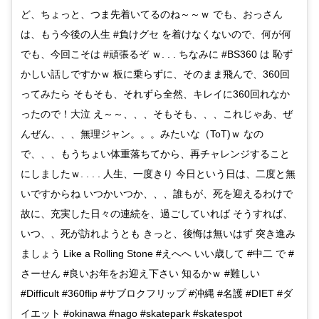
ど、ちょっと、つま先着いてるのね～～ｗ でも、おっさん
は、もう今後の人生 #負けグセ を着けなくないので、何が何
でも、今回こそは #頑張るぞ ｗ. . . ちなみに #BS360 は 恥ず
かしい話しですかｗ 板に乗らずに、そのまま飛んで、360回
ってみたら そもそも、それずら全然、キレイに360回れなか
ったので！大泣 え～～、、、そもそも、、、これじゃあ、ぜ
んぜん、、、無理ジャン。。。みたいな（ToT)ｗ なの
で、、、もうちょい体重落ちてから、再チャレンジすること
にしましたｗ. . . . 人生、一度きり 今日という日は、二度と無
いですからね いつかいつか、、、誰もが、死を迎えるわけで
故に、充実した日々の連続を、過ごしていれば そうすれば、
いつ、、死が訪れようとも きっと、後悔は無いはず 突き進み
ましょう Like a Rolling Stone #えへへ いい歳して #中二 で #
さーせん #良いお年をお迎え下さい 知るかｗ #難しい
#Difficult #360flip #サブロクフリップ #沖縄 #名護 #DIET #ダ
イエット #okinawa #nago #skatepark #skatespot