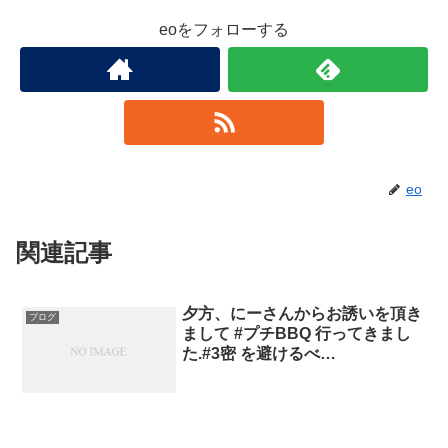
eoをフォローする
eo
関連記事
夕方、にーさんからお誘いを頂き
ブログ
まして #プチBBQ 行ってきまし
た.#3密 を避けるべ…