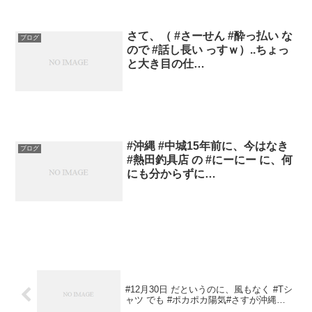
さて、（ #さーせん #酔っ払い な
ブログ
ので #話し長い っすｗ）..ちょっ
と大き目の仕…
#沖縄 #中城15年前に、今はなき
ブログ
#熱田釣具店 の #にーにー に、何
にも分からずに…
#12月30日 だというのに、風もなく #Tシ
ャツ でも #ポカポカ陽気#さすが沖縄…