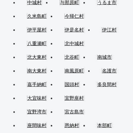
中城村
与那原町
うるま市
久米島町
今帰仁村
伊平屋村
伊是名村
伊江村
八重瀬町
北中城村
北大東村
北谷町
南城市
南大東村
南風原町
名護市
嘉手納町
国頭村
多良間村
大宜味村
宜野座村
宜野湾市
宮古島市
座間味村
恩納村
本部町