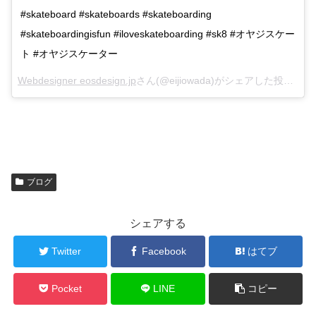
#skateboard #skateboards #skateboarding
#skateboardingisfun #iloveskateboarding #sk8 #オヤジスケー
ト #オヤジスケーター
Webdesigner eosdesign.jp
さん(@eijiowada)がシェアした投稿 –
De
ブログ
シェアする
Twitter
Facebook
はてブ
Pocket
LINE
コピー