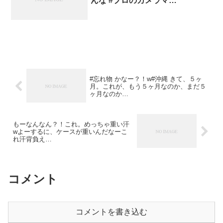
んな #プロのカメラマ…
#忘れ物 かなー？！w#沖縄 きて、５ヶ
月。これが、もう５ヶ月なのか、まだ５
ヶ月なのか…
もーなんなん？！これ。めっちゃ重い汗
wよーするに、ケースが重いんだなーこ
れ汗背負え…
コメント
コメントを書き込む