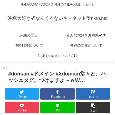
沖縄が大好きな管理人が沖縄の情報をお届けします👍
沖縄大好き💕なんくるないさ～ネット🌴nkrn.net
沖縄の歴史
みんな大好き沖縄県💕🌴
沖縄料理について
沖縄の文化について
沖縄での釣りについて🎣
#domain #ドメイン #Xdomain堂々と、ハ
ッシュタグ、つけますよ～ｗW…
Twitter
Facebook
はてブ
Pocket
LINE
コピー