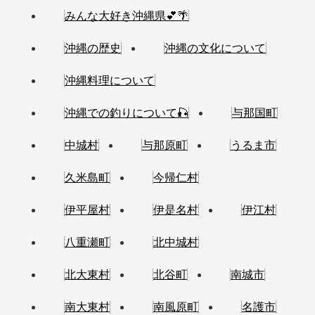
みんな大好き沖縄県💕🌴
沖縄の歴史
沖縄の文化について
沖縄料理について
沖縄での釣りについて🎣
与那国町
中城村
与那原町
うるま市
久米島町
今帰仁村
伊平屋村
伊是名村
伊江村
八重瀬町
北中城村
北大東村
北谷町
南城市
南大東村
南風原町
名護市