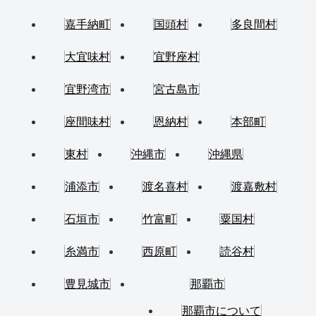
嘉手納町
国頭村
多良間村
大宜味村
宜野座村
宜野湾市
宮古島市
座間味村
恩納村
本部町
東村
沖縄市
沖縄県
浦添市
渡名喜村
渡嘉敷村
石垣市
竹富町
粟国村
糸満市
西原町
読谷村
豊見城市
那覇市
那覇市について