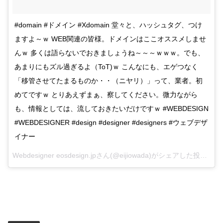
#domain #ドメイン #Xdomain 堂々と、ハッシュタグ、つけ
ますよ～ｗ WEB関連の皆様。ドメインはここオススメしませ
んｗ 多くは語らないでおきましょうね～～～ｗｗｗ。でも、
あまりにもズル過ぎるよ（ToT)ｗ こんなにも、エゲつなく
「移管させてたまるものか・・（ニヤリ）」って、業者。初
めてですｗ とりあえずまぁ、察してください。微力ながら
も、情報としては、流しておきたいだけですｗ #WEBDESIGN
#WEBDESIGNER #design #designer #designers #ウェブデザ
イナー
Webdesigner eosdesign.jpさん(@eijiowada)がシェアした投稿 –
20