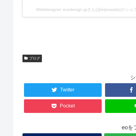
Webdesigner eosdesign.jpさん(@eijiowada)
ブログ
シ
Twitter
Pocket
eo