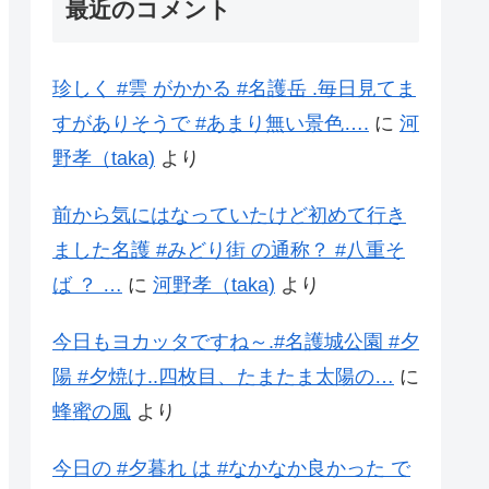
最近のコメント
珍しく #雲 がかかる #名護岳 .毎日見てま
すがありそうで #あまり無い景色….
に
河
野孝（taka)
より
前から気にはなっていたけど初めて行き
ました名護 #みどり街 の通称？ #八重そ
ば ？ …
に
河野孝（taka)
より
今日もヨカッタですね～.#名護城公園 #夕
陽 #夕焼け..四枚目、たまたま太陽の…
に
蜂蜜の風
より
今日の #夕暮れ は #なかなか良かった で