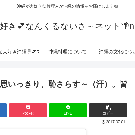
沖縄が大好きな管理人が沖縄の情報をお届けします👍
好き💕なんくるないさ～ネット🌴nkrn
な大好き沖縄県💕🌴
沖縄料理について
沖縄の文化につ
nNoCry思いっきり、恥さらす～（汗）。皆
Pocket
LINE
コピー
2017.07.01