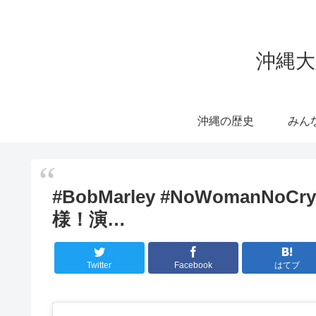
沖縄大
沖縄の歴史
みん
#BobMarley #NoWoma
様！演…
Twitter
Facebook
はてブ