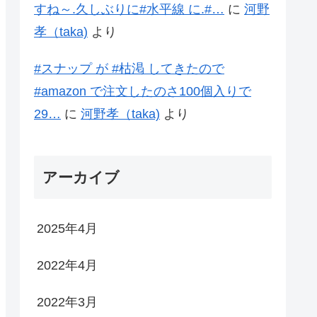
すね～.久しぶりに#水平線 に.#…
に
河野
孝（taka)
より
#スナップ が #枯渇 してきたので
#amazon で注文したのさ100個入りで
29…
に
河野孝（taka)
より
アーカイブ
2025年4月
2022年4月
2022年3月