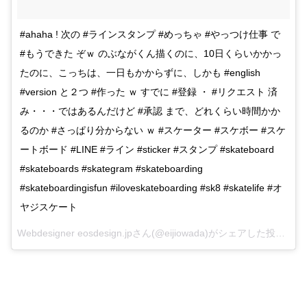
#ahaha ! 次の #ラインスタンプ #めっちゃ #やっつけ仕事 で
#もうできた ぞｗ のぶながくん描くのに、10日くらいかかっ
たのに、こっちは、一日もかからずに、しかも #english
#version と２つ #作った ｗ すでに #登録 ・ #リクエスト 済
み・・・ではあるんだけど #承認 まで、どれくらい時間かか
るのか #さっぱり分からない ｗ #スケーター #スケボー #スケ
ートボード #LINE #ライン #sticker #スタンプ #skateboard
#skateboards #skategram #skateboarding
#skateboardingisfun #iloveskateboarding #sk8 #skatelife #オ
ヤジスケート
Webdesigner eosdesign.jpさん(@eijiowada)がシェアした投稿 –
20