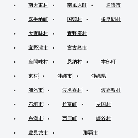
南大東村
南風原町
名護市
嘉手納町
国頭村
多良間村
大宜味村
宜野座村
宜野湾市
宮古島市
座間味村
恩納村
本部町
東村
沖縄市
沖縄県
浦添市
渡名喜村
渡嘉敷村
石垣市
竹富町
粟国村
糸満市
西原町
読谷村
豊見城市
那覇市