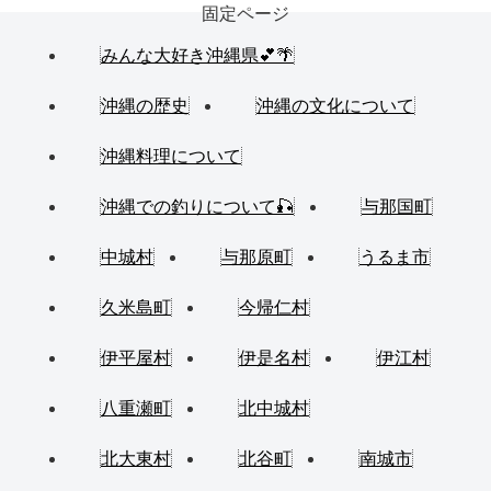
固定ページ
みんな大好き沖縄県💕🌴
沖縄の歴史
沖縄の文化について
沖縄料理について
沖縄での釣りについて🎣
与那国町
中城村
与那原町
うるま市
久米島町
今帰仁村
伊平屋村
伊是名村
伊江村
八重瀬町
北中城村
北大東村
北谷町
南城市