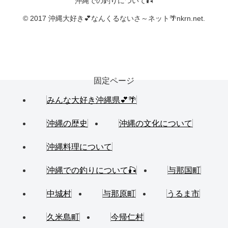
沖縄での釣りについて🎣
© 2017 沖縄大好き💕なんくるないさ～ネット🌴nkrn.net.
固定ページ
みんな大好き沖縄県💕🌴
沖縄の歴史
沖縄の文化について
沖縄料理について
沖縄での釣りについて🎣
与那国町
中城村
与那原町
うるま市
久米島町
今帰仁村