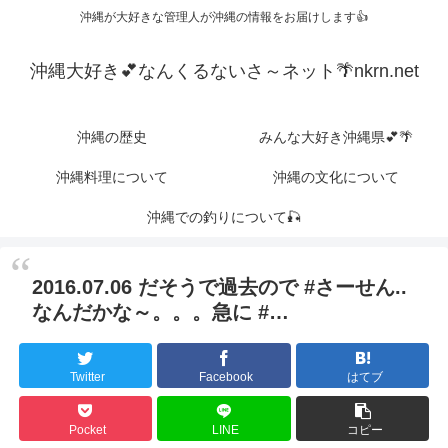
沖縄が大好きな管理人が沖縄の情報をお届けします👍
沖縄大好き💕なんくるないさ～ネット🌴nkrn.net
沖縄の歴史
みんな大好き沖縄県💕🌴
沖縄料理について
沖縄の文化について
沖縄での釣りについて🎣
2016.07.06 だそうで過去ので #さーせん..
なんだかな～。。。急に #…
Twitter
Facebook
はてブ
Pocket
LINE
コピー