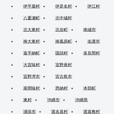
伊平屋村
伊是名村
伊江村
八重瀬町
北中城村
北大東村
北谷町
南城市
南大東村
南風原町
名護市
嘉手納町
国頭村
多良間村
大宜味村
宜野座村
宜野湾市
宮古島市
座間味村
恩納村
本部町
東村
沖縄市
沖縄県
浦添市
渡名喜村
渡嘉敷村