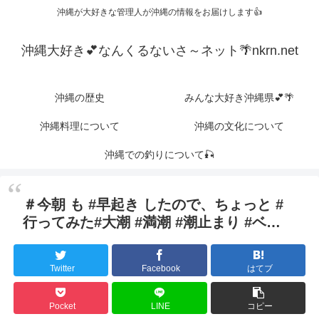
沖縄が大好きな管理人が沖縄の情報をお届けします👍
沖縄大好き💕なんくるないさ～ネット🌴nkrn.net
沖縄の歴史
みんな大好き沖縄県💕🌴
沖縄料理について
沖縄の文化について
沖縄での釣りについて🎣
＃今朝 も #早起き したので、ちょっと #
行ってみた#大潮 #満潮 #潮止まり #ベ…
Twitter
Facebook
はてブ
Pocket
LINE
コピー