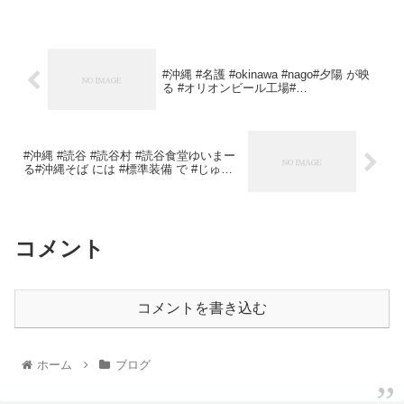
#沖縄 #名護 #okinawa #nago#夕陽 が映
る #オリオンビール工場#…
#沖縄 #読谷 #読谷村 #読谷食堂ゆいまー
る#沖縄そば には #標準装備 で #じゅ…
コメント
コメントを書き込む
ホーム
ブログ