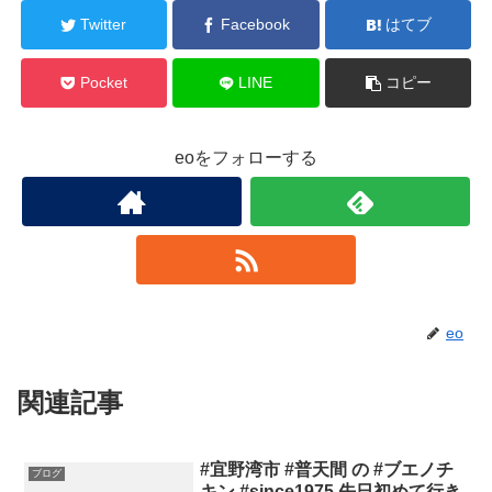
Twitter
Facebook
はてブ
Pocket
LINE
コピー
eoをフォローする
eo
関連記事
#宜野湾市 #普天間 の #ブエノチ
ブログ
キン #since1975 先日初めて行き