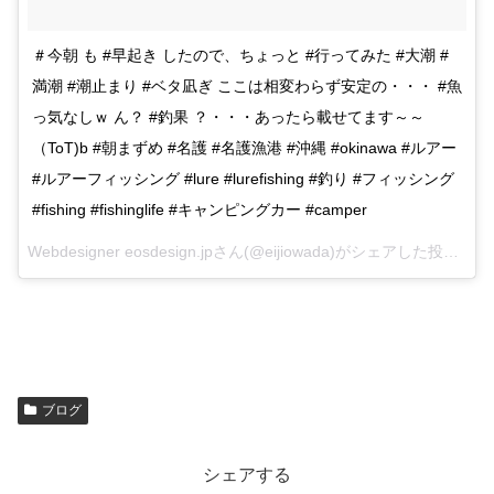
＃今朝 も #早起き したので、ちょっと #行ってみた #大潮 #
満潮 #潮止まり #ベタ凪ぎ ここは相変わらず安定の・・・ #魚
っ気なしｗ ん？ #釣果 ？・・・あったら載せてます～～
（ToT)b #朝まずめ #名護 #名護漁港 #沖縄 #okinawa #ルアー
#ルアーフィッシング #lure #lurefishing #釣り #フィッシング
#fishing #fishinglife #キャンピングカー #camper
Webdesigner eosdesign.jpさん(@eijiowada)がシェアした投稿 –
20
ブログ
シェアする