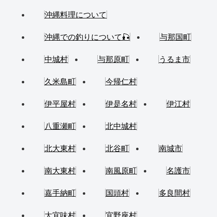
沖縄料理について
沖縄での釣りについて🎣
与那国町
中城村
与那原町
うるま市
久米島町
今帰仁村
伊平屋村
伊是名村
伊江村
八重瀬町
北中城村
北大東村
北谷町
南城市
南大東村
南風原町
名護市
嘉手納町
国頭村
多良間村
大宜味村
宜野座村