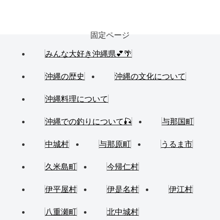
固定ページ
みんな大好き沖縄県💕🌴
沖縄の歴史
沖縄の文化について
沖縄料理について
沖縄での釣りについて🎣
与那国町
中城村
与那原町
うるま市
久米島町
今帰仁村
伊平屋村
伊是名村
伊江村
八重瀬町
北中城村