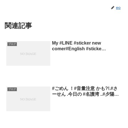
eo
関連記事
My #LINE #sticker new
ブログ
comer#English #sticke…
#ごめん ！#音量注意 かも?!.#さ
ブログ
ーせん .今日の #名護湾 ..#夕陽…