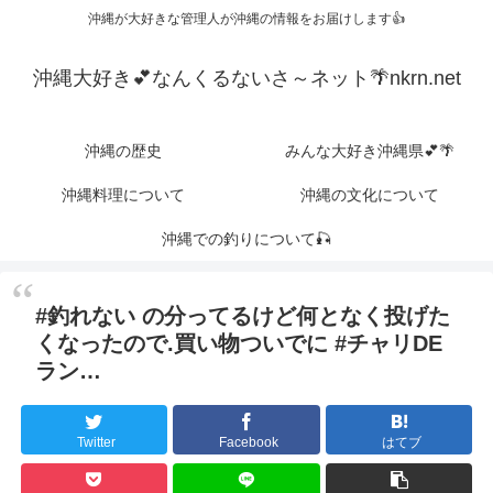
沖縄が大好きな管理人が沖縄の情報をお届けします👍
沖縄大好き💕なんくるないさ～ネット🌴nkrn.net
沖縄の歴史
みんな大好き沖縄県💕🌴
沖縄料理について
沖縄の文化について
沖縄での釣りについて🎣
#釣れない の分ってるけど何となく投げた
くなったので.買い物ついでに #チャリDE
ラン…
Twitter
Facebook
はてブ