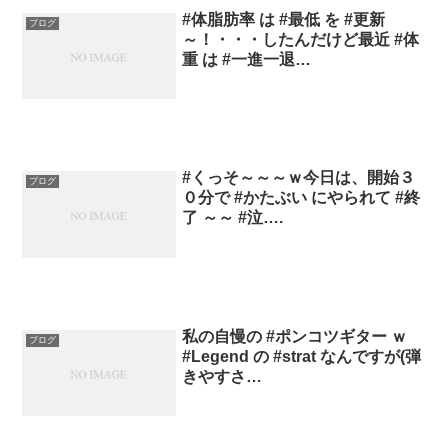
#体脂肪率 は #最低 を #更新
ブログ
～！・・・したんだけど最近 #体
重 は #一進一退…
#くっそ～～～ｗ今日は、開始３
ブログ
０分で #かたぶい にやられて #終
了 ～～ #泣….
私の自慢の #ポンコツギター ｗ
ブログ
#Legend の #strat なんですが(弾
きやすさ…