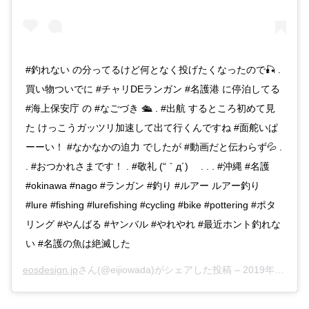
#釣れない の分ってるけど何となく投げたくなったので🎣 .
買い物ついでに #チャリDEランガン #名護港 に停泊してる
#海上保安庁 の #なごづき 🛳️ . #出航 するところ初めて見
た けっこうガッツリ加速して出て行くんですね #面舵いぱ
ーーい！ #なかなかの迫力 でしたが #動画だと伝わらず💦 .
. #おつかれさまです！ . #敬礼 (“｀д´)ゞ . . . #沖縄 #名護
#okinawa #nago #ランガン #釣り #ルアー ルアー釣り
#lure #fishing #lurefishing #cycling #bike #pottering #ポタ
リング #やんばる #ヤンバル #やれやれ #最近ホント釣れな
い #名護の魚は絶滅した
eosdesign.jp
さん(@eijiowada)がシェアした投稿 –
2019年Apr月20日pm7時49分PDT