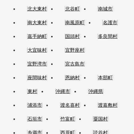
北大東村
北谷町
南城市
南大東村
南風原町
名護市
嘉手納町
国頭村
多良間村
大宜味村
宜野座村
宜野湾市
宮古島市
座間味村
恩納村
本部町
東村
沖縄市
沖縄県
浦添市
渡名喜村
渡嘉敷村
石垣市
竹富町
粟国村
糸満市
西原町
読谷村