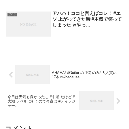
アハハ！ココと言えばコレ！ #エ
ブログ
ソ 上がってきた時 #本気で笑って
しまった ｗやっ…
AHAHA! #Guitar の 1弦 のみ#大人買い
17本ｗ#because …
今日は天気も良かったし #中潮 だけど #
大潮 レベルに引くので今夜は #ティラジ
ャー…
コメント