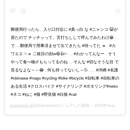
郵便局行ったら、入り口付近に #真っ白 な #ニャンコ 😺が
居たので チッチッって、舌打ちしして呼んでみたわけ😁 . .
で….郵便局で用事済ませて出てきたら #待ってた ｗ . #カ
ワエエ ✨ｗ 二枚目の顔w😆👍✨ . . #わかってんなー . そう
やって食べ物🍖もらってるのね . . そんな #切なそうな目 で
見るなよな～～😂 . 何も持ってないし～💦 . . . #沖縄 #名護
#okinawa #nago #cycling #bike #bicycle #自転車 #自転車の
ある生活 #クロスバイク #サイクリング #ポタリング#neko
#ネコ #ねこ #猫 #野良猫 #白猫 #cat
eosdesign.jp
(@eijiowada)がシェアした投稿 –
2020年Aug月9日pm9時56分PDT