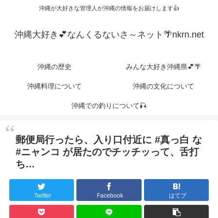
沖縄が大好きな管理人が沖縄の情報をお届けします👍
沖縄大好き💕なんくるないさ～ネット🌴nkrn.net
沖縄の歴史
みんな大好き沖縄県💕🌴
沖縄料理について
沖縄の文化について
沖縄での釣りについて🎣
郵便局行ったら、入り口付近に #真っ白 な
#ニャンコ が居たのでチッチッって、舌打
ち…
Twitter
Facebook
はてブ