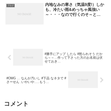
内地なみの寒さ（気温9度!）しか
ブログ
も、冷たい雨&めっちゃ風強い
～・・・なので行くのそ～と…
#勝手にアップ したら #怒られそう だか
ら～～…作って下さった方のお名前は伏
せておき…
#OMG … なんか汚いし #下品 なネタで #
さーせん .いやいや…..もう…
コメント