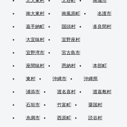
北大東村
北谷町
南城市
南大東村
南風原町
名護市
嘉手納町
国頭村
多良間村
大宜味村
宜野座村
宜野湾市
宮古島市
座間味村
恩納村
本部町
東村
沖縄市
沖縄県
浦添市
渡名喜村
渡嘉敷村
石垣市
竹富町
粟国村
糸満市
西原町
読谷村