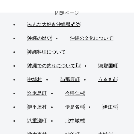
固定ページ
みんな大好き沖縄県💕🌴
沖縄の歴史
沖縄の文化について
沖縄料理について
沖縄での釣りについて🎣
与那国町
中城村
与那原町
うるま市
久米島町
今帰仁村
伊平屋村
伊是名村
伊江村
八重瀬町
北中城村