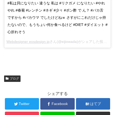
#私は貝になりたい 違うな 私は #リクガメ になりたい #やれ
やれ #春菊 #レンチン #ネギ #少々 #ポン酢 で ん？ #バカ舌
ですから #バカウマ でしたけどねｗ さすがにこれだけじゃ持
たないので、もうちょい何か食べるけど #DIET #ダイエット #
心折れそう
Webdesigner eosdesign.jp
さん(@eijiowada)がシェアした投稿 –
Fe
ブログ
シェアする
Twitter
Facebook
はてブ