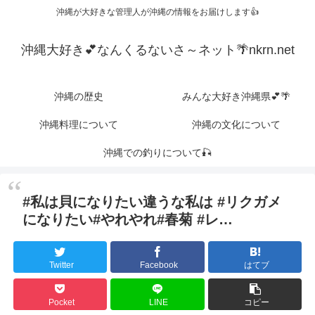
沖縄が大好きな管理人が沖縄の情報をお届けします👍
沖縄大好き💕なんくるないさ～ネット🌴nkrn.net
沖縄の歴史
みんな大好き沖縄県💕🌴
沖縄料理について
沖縄の文化について
沖縄での釣りについて🎣
#私は貝になりたい違うな私は #リクガメ
になりたい#やれやれ#春菊 #レ…
Twitter
Facebook
はてブ
Pocket
LINE
コピー