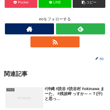
Pocket
LINE
コピー
eoをフォローする
eo
関連記事
#沖縄 #読谷 #読谷村 #okinawa ま
ブログ
ーた、 #残波岬 っすか～～？(汗)
と思っ…