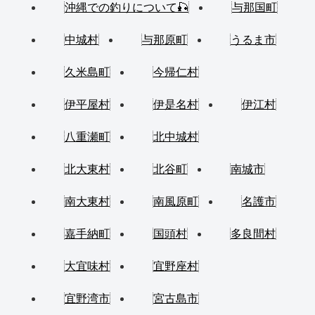
沖縄での釣りについて🎣
与那国町
中城村
与那原町
うるま市
久米島町
今帰仁村
伊平屋村
伊是名村
伊江村
八重瀬町
北中城村
北大東村
北谷町
南城市
南大東村
南風原町
名護市
嘉手納町
国頭村
多良間村
大宜味村
宜野座村
宜野湾市
宮古島市