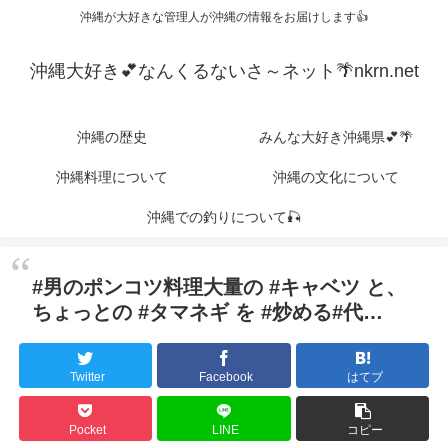
沖縄が大好きな管理人が沖縄の情報をお届けします👍
沖縄大好き💕なんくるないさ～ネット🌴nkrn.net
沖縄の歴史
みんな大好き沖縄県💕🌴
沖縄料理について
沖縄の文化について
沖縄での釣りについて🎣
#男のポンコツ料理大量の #キャベツ と、
ちょっとの #タマネギ を #炒める#代…
Twitter
Facebook
はてブ
Pocket
LINE
コピー