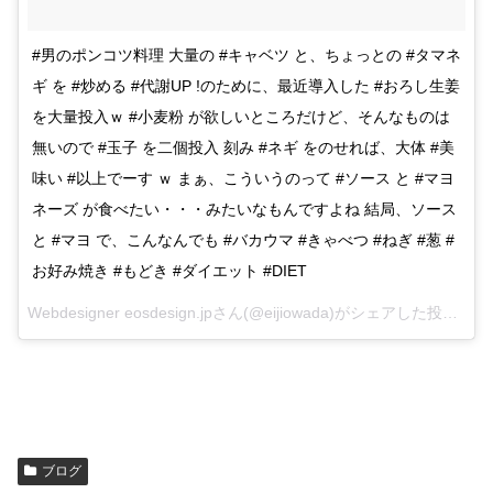
#男のポンコツ料理 大量の #キャベツ と、ちょっとの #タマネ
ギ を #炒める #代謝UP !のために、最近導入した #おろし生姜
を大量投入ｗ #小麦粉 が欲しいところだけど、そんなものは
無いので #玉子 を二個投入 刻み #ネギ をのせれば、大体 #美
味い #以上でーす ｗ まぁ、こういうのって #ソース と #マヨ
ネーズ が食べたい・・・みたいなもんですよね 結局、ソース
と #マヨ で、こんなんでも #バカウマ #きゃべつ #ねぎ #葱 #
お好み焼き #もどき #ダイエット #DIET
Webdesigner eosdesign.jpさん(@eijiowada)がシェアした投稿 –
20
ブログ