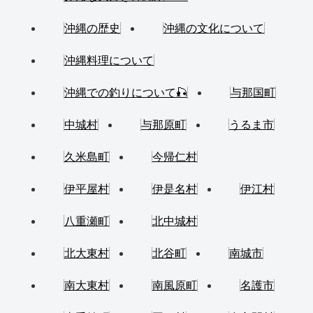
沖縄の歴史
沖縄の文化について
沖縄料理について
沖縄での釣りについて🎣
与那国町
中城村
与那原町
うるま市
久米島町
今帰仁村
伊平屋村
伊是名村
伊江村
八重瀬町
北中城村
北大東村
北谷町
南城市
南大東村
南風原町
名護市