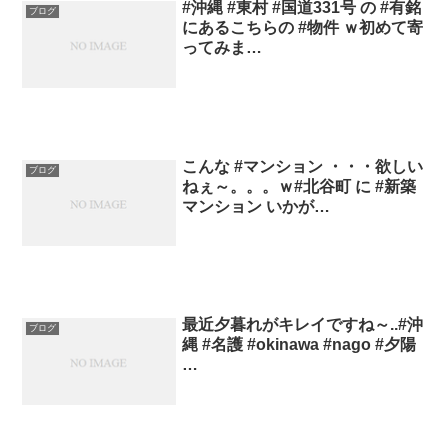
#沖縄 #東村 #国道331号 の #有銘
ブログ
にあるこちらの #物件 ｗ初めて寄
ってみま…
こんな #マンション ・・・欲しい
ブログ
ねぇ～。。。ｗ#北谷町 に #新築
マンション いかが…
最近夕暮れがキレイですね～..#沖
ブログ
縄 #名護 #okinawa #nago #夕陽
…