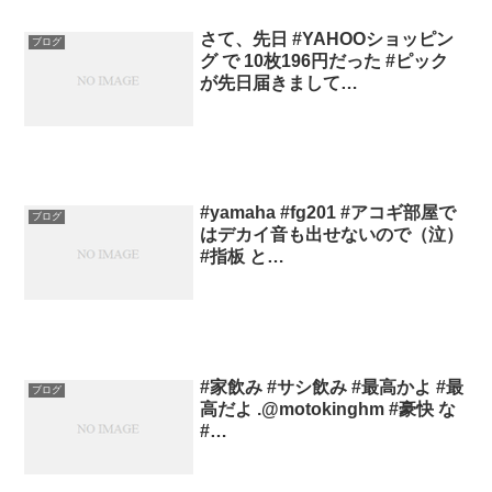
さて、先日 #YAHOOショッピン
ブログ
グ で 10枚196円だった #ピック
が先日届きまして…
#yamaha #fg201 #アコギ部屋で
ブログ
はデカイ音も出せないので（泣）
#指板 と…
#家飲み #サシ飲み #最高かよ #最
ブログ
高だよ .@motokinghm #豪快 な
#…