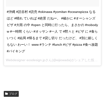
#沖縄 #読谷村 #読売 #okinawa #yomitan #oceanspizza なる
ほど #晴れ ていれば #絶景 だねー。 #確かに #オーシャンズ
ピザ #大雨 の中 #open と同時に行ったら、まさかの #nobody
w #一時間 くらい #オッサン #一人 で #黙々と #ピザ に #食ら
いつく #結局 #帰るまで #貸し切り だったけど、 #別に嬉しく
もない わーい！ www #ランチ #lunch #ピザ #pizza #食べ放題
#バイキング
Webdesigner eosdesign.jpさん(@eijiowada)がシェアした投稿 –
20
ブログ