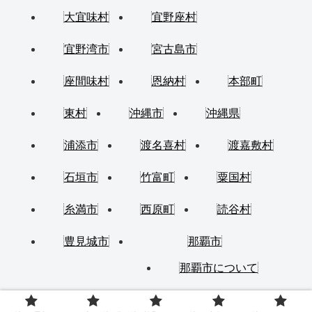
大宜味村
宜野座村
宜野湾市
宮古島市
座間味村
恩納村
本部町
東村
沖縄市
沖縄県
浦添市
渡名喜村
渡嘉敷村
石垣市
竹富町
粟国村
糸満市
西原町
読谷村
豊見城市
那覇市
那覇市について
金武町