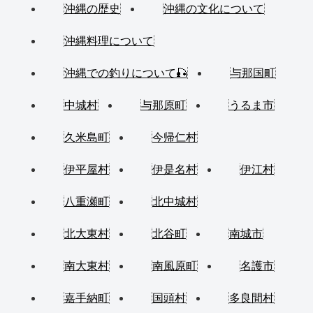
沖縄の歴史
沖縄の文化について
沖縄料理について
沖縄での釣りについて🎣
与那国町
中城村
与那原町
うるま市
久米島町
今帰仁村
伊平屋村
伊是名村
伊江村
八重瀬町
北中城村
北大東村
北谷町
南城市
南大東村
南風原町
名護市
嘉手納町
国頭村
多良間村