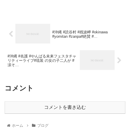
#沖縄 #読谷村 #残波岬 #okinawa
#yomitan #zanpa#絶賛 #…
#沖縄 #名護 #やんばる未来フェスタチャ
リティーライブ#琉装 の女の子二人が #
涙そ…
コメント
コメントを書き込む
ホーム
ブログ