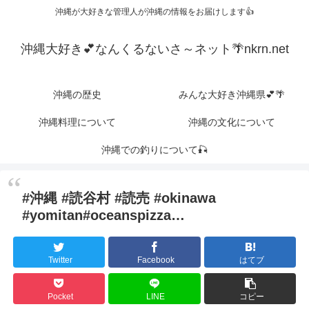
沖縄が大好きな管理人が沖縄の情報をお届けします👍
沖縄大好き💕なんくるないさ～ネット🌴nkrn.net
沖縄の歴史
みんな大好き沖縄県💕🌴
沖縄料理について
沖縄の文化について
沖縄での釣りについて🎣
#沖縄 #読谷村 #読売 #okinawa
#yomitan#oceanspizza…
Twitter
Facebook
はてブ
Pocket
LINE
コピー