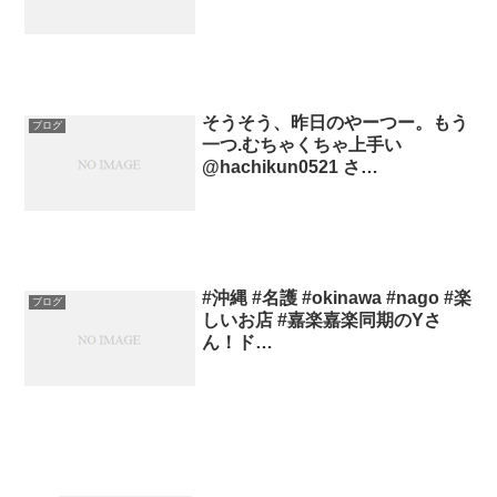
そうそう、昨日のやーつー。もう
ブログ
一つ.むちゃくちゃ上手い
@hachikun0521 さ…
#沖縄 #名護 #okinawa #nago #楽
ブログ
しいお店 #嘉楽嘉楽同期のYさ
ん！ド…