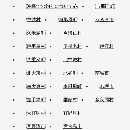
沖縄での釣りについて🎣
与那国町
中城村
与那原町
うるま市
久米島町
今帰仁村
伊平屋村
伊是名村
伊江村
八重瀬町
北中城村
北大東村
北谷町
南城市
南大東村
南風原町
名護市
嘉手納町
国頭村
多良間村
大宜味村
宜野座村
宜野湾市
宮古島市