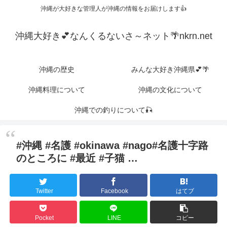
沖縄が大好きな管理人が沖縄の情報をお届けします👍
沖縄大好き💕なんくるないさ～ネット🌴nkrn.net
沖縄の歴史
みんな大好き沖縄県💕🌴
沖縄料理について
沖縄の文化について
沖縄での釣りについて🎣
#沖縄 #名護 #okinawa #nago#名護十字路
のところに #最近 #子猫 …
Twitter
Facebook
はてブ
Pocket
LINE
コピー