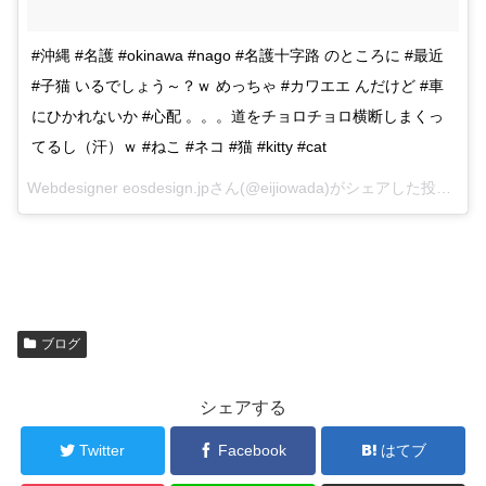
#沖縄 #名護 #okinawa #nago #名護十字路 のところに #最近
#子猫 いるでしょう～？ｗ めっちゃ #カワエエ んだけど #車
にひかれないか #心配 。。。道をチョロチョロ横断しまくっ
てるし（汗）ｗ #ねこ #ネコ #猫 #kitty #cat
Webdesigner eosdesign.jpさん(@eijiowada)がシェアした投稿 –
20
ブログ
シェアする
Twitter
Facebook
はてブ