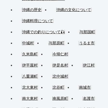
沖縄の歴史
沖縄の文化について
沖縄料理について
沖縄での釣りについて🎣
与那国町
中城村
与那原町
うるま市
久米島町
今帰仁村
伊平屋村
伊是名村
伊江村
八重瀬町
北中城村
北大東村
北谷町
南城市
南大東村
南風原町
名護市