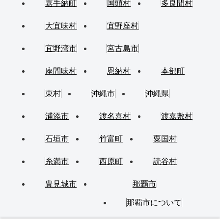
嘉手納町
国頭村
多良間村
大宜味村
宜野座村
宜野湾市
宮古島市
座間味村
恩納村
本部町
東村
沖縄市
沖縄県
浦添市
渡名喜村
渡嘉敷村
石垣市
竹富町
粟国村
糸満市
西原町
読谷村
豊見城市
那覇市
那覇市について