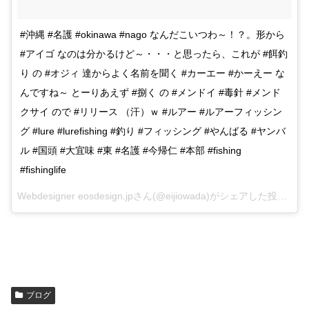
#沖縄 #名護 #okinawa #nago なんだこいつわ～！？。形から
#アイゴ なのは分かるけど～・・・と思ったら、これが #餌釣
り の #オジィ 達からよく名前を聞く #カーエー #かーえー な
んですね～ とーりあえず #捌く の #メンドイ #毒針 #メンド
クサイ ので #リリース （汗）ｗ #ルアー #ルアーフィッシン
グ #lure #lurefishing #釣り #フィッシング #やんばる #ヤンバ
ル #国頭 #大宜味 #東 #名護 #今帰仁 #本部 #fishing
#fishinglife
Webdesigner eosdesign.jpさん(@eijiowada)がシェアした投稿 –
20
ブログ