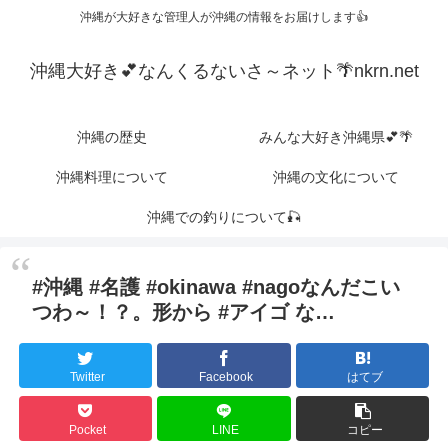
沖縄が大好きな管理人が沖縄の情報をお届けします👍
沖縄大好き💕なんくるないさ～ネット🌴nkrn.net
沖縄の歴史
みんな大好き沖縄県💕🌴
沖縄料理について
沖縄の文化について
沖縄での釣りについて🎣
#沖縄 #名護 #okinawa #nagoなんだこい
つわ～！？。形から #アイゴ な…
Twitter
Facebook
はてブ
Pocket
LINE
コピー