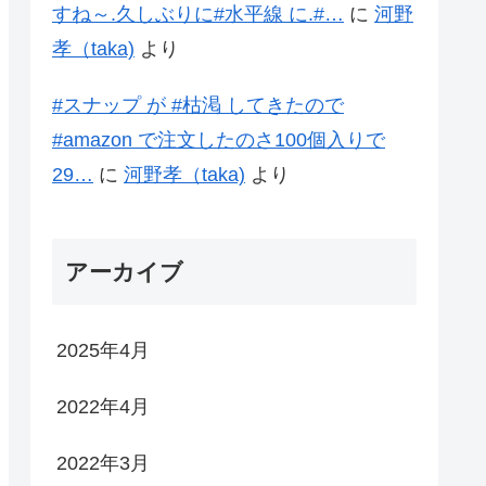
すね～.久しぶりに#水平線 に.#…
に
河野
孝（taka)
より
#スナップ が #枯渇 してきたので
#amazon で注文したのさ100個入りで
29…
に
河野孝（taka)
より
アーカイブ
2025年4月
2022年4月
2022年3月