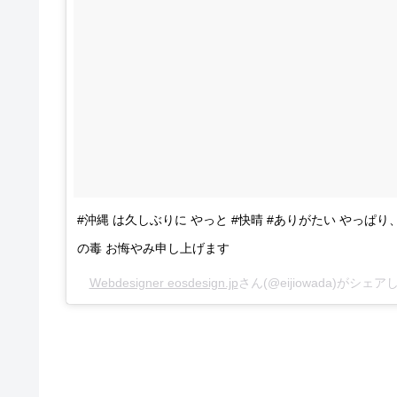
#沖縄 は久しぶりに やっと #快晴 #ありがたい やっぱり
の毒 お悔やみ申し上げます
Webdesigner eosdesign.jp
さん(@eijiowada)がシェア