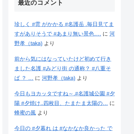
最近のコメント
珍しく #雲 がかかる #名護岳 .毎日見てま
すがありそうで #あまり無い景色….
に
河
野孝（taka)
より
前から気にはなっていたけど初めて行き
ました名護 #みどり街 の通称？ #八重そ
ば ？ …
に
河野孝（taka)
より
今日もヨカッタですね～.#名護城公園 #夕
陽 #夕焼け..四枚目、たまたま太陽の…
に
蜂蜜の風
より
今日の #夕暮れ は #なかなか良かった で