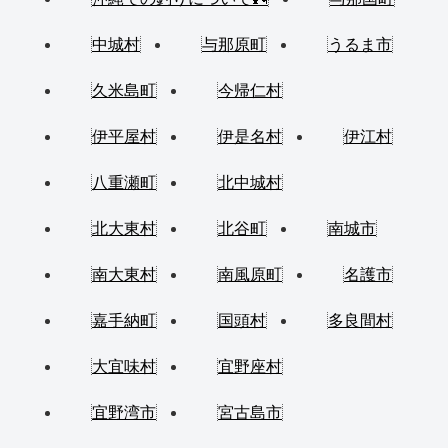
中城村
与那原町
うるま市
久米島町
今帰仁村
伊平屋村
伊是名村
伊江村
八重瀬町
北中城村
北大東村
北谷町
南城市
南大東村
南風原町
名護市
嘉手納町
国頭村
多良間村
大宜味村
宜野座村
宜野湾市
宮古島市