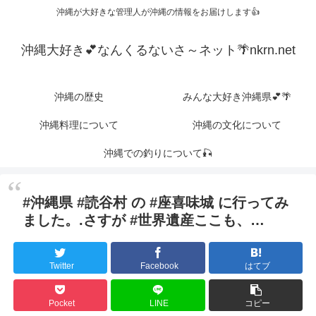
沖縄が大好きな管理人が沖縄の情報をお届けします👍
沖縄大好き💕なんくるないさ～ネット🌴nkrn.net
沖縄の歴史
みんな大好き沖縄県💕🌴
沖縄料理について
沖縄の文化について
沖縄での釣りについて🎣
#沖縄県 #読谷村 の #座喜味城 に行ってみ
ました。.さすが #世界遺産ここも、…
Twitter
Facebook
はてブ
Pocket
LINE
コピー