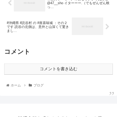
@47__sho イターーー.（でもぜんぜん映
っ…
#沖縄県 #読谷村 の #座喜味城 ：その２
です.読谷の北側は、意外と山深くて驚き
まし…
コメント
コメントを書き込む
ホーム
ブログ