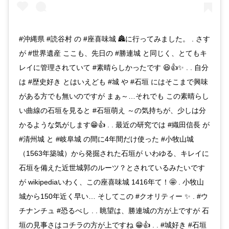
#沖縄県 #読谷村 の #座喜味城 🏯に行ってみました。 . さす
が #世界遺産 ここも、先日の #勝連城 と同じく、とてもキ
レイに管理されていて #素晴らしかったです 😆👍✨ . . 自分
は #歴史好き とはいえども #城 や #石垣 にはそこまで興味
がある方でも無いのですが まぁ～…それでも この素晴らし
い曲線の石垣を見ると #石垣萌え ～の気持ちが、少しは分
かるような気がします😁👍 . . 最近の研究では #織田信長 が
#清州城 と #岐阜城 の間に4年間だけ使った #小牧山城
（1563年築城）から発掘された石垣が いわゆる、キレイに
石垣を備えた近世城郭のルーツ？とされているみたいです
が wikipediaいわく、この座喜味城 1416年て！🤩 . 小牧山
城から150年近く早い… そしてこの #クオリティー ✨ . #ウ
チナンチュ #恐るべし . . 眺望は、勝連城の方が上ですが 石
垣の見事さはコチラの方が上ですね 😁👍 . . #城好き #石垣