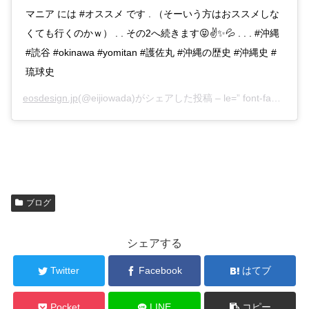
マニア には #オススメ です . （そーいう方はおススメしな
くても行くのかｗ） . . その2へ続きます😝✌️✨💦 . . . #沖縄
#読谷 #okinawa #yomitan #護佐丸 #沖縄の歴史 #沖縄史 #
琉球史
eosdesign.jp
(@eijiowada)がシェアした投稿 –
le=” font-family:Arial,sans-serif; font-size:14px; line-height:17px;” datetime=”2020-10-11T21:46:35+00:00″>2020年Oct月11日pm2時46分PDT
ブログ
シェアする
Twitter
Facebook
はてブ
Pocket
LINE
コピー