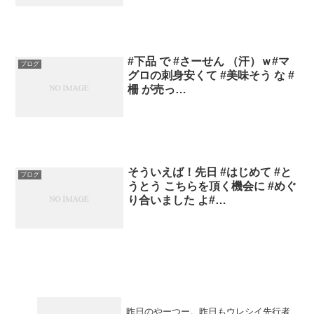
#下品 で #さーせん （汗）ｗ#マ
ブログ
グロの刺身安くて #美味そう な #
柵 が売っ…
そういえば！先日 #はじめて #と
ブログ
うとう こちらを頂く機会に #めぐ
り合いました よ#…
昨日のやーつー。昨日もウレシイ先行者