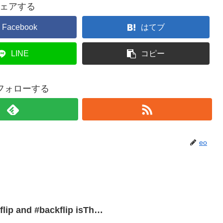
ェアする
Facebook
はてブ
LINE
コピー
をフォローする
eo
ip and #backflip isTh…