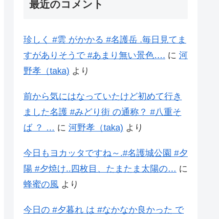
最近のコメント
珍しく #雲 がかかる #名護岳 .毎日見てま
すがありそうで #あまり無い景色….
に
河
野孝（taka)
より
前から気にはなっていたけど初めて行き
ました名護 #みどり街 の通称？ #八重そ
ば ？ …
に
河野孝（taka)
より
今日もヨカッタですね～.#名護城公園 #夕
陽 #夕焼け..四枚目、たまたま太陽の…
に
蜂蜜の風
より
今日の #夕暮れ は #なかなか良かった で