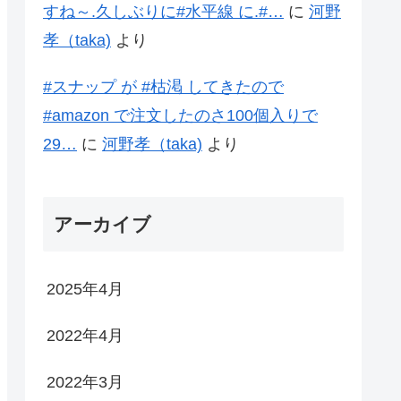
すね～.久しぶりに#水平線 に.#…
に
河野
孝（taka)
より
#スナップ が #枯渇 してきたので
#amazon で注文したのさ100個入りで
29…
に
河野孝（taka)
より
アーカイブ
2025年4月
2022年4月
2022年3月