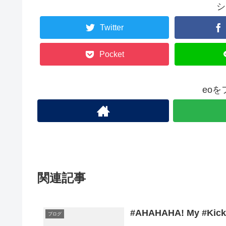
シ
Twitter
Pocket
eo
関連記事
#AHAHAHA! My #Kickfl
ブログ