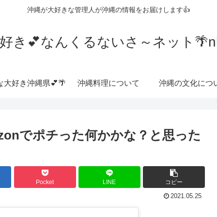
沖縄が大好きな管理人が沖縄の情報をお届けします👍
好き💕なんくるないさ～ネット🌴nkrn
な大好き沖縄県💕🌴
沖縄料理について
沖縄の文化につ
zonでポチった何かかな？と思った
Pocket
LINE
コピー
2021.05.25