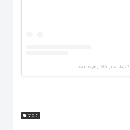
eosdesign.jp(@eijiowa
ブログ