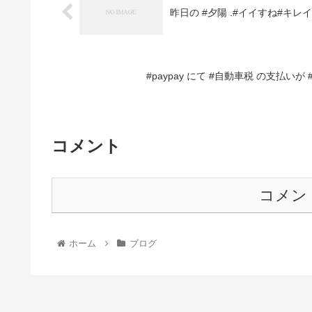
昨日の #夕陽 .#イイすね#キレイ
#paypay にて #自動車税 の支払い
コメント
コメン
ホーム
ブログ