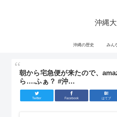
沖縄大
沖縄の歴史
みん
朝から宅急便が来たので、ama
ら….ふぁ？ #沖…
Twitter
Facebook
はてブ