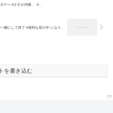
ダナー.#さすが沖縄 ….#…
が #一瞬にして終了.#便利な世の中 になり…
トを書き込む