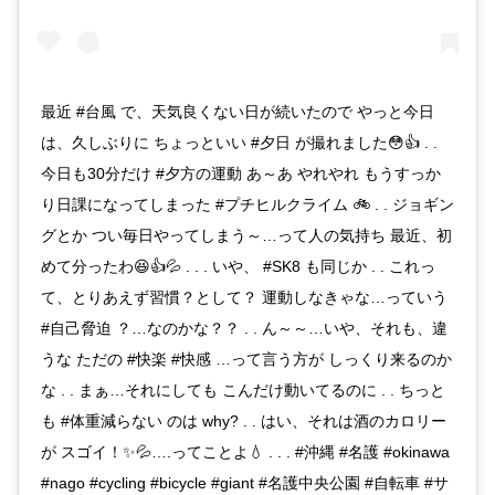
最近 #台風 で、天気良くない日が続いたので やっと今日
は、久しぶりに ちょっといい #夕日 が撮れました😳👍 . .
今日も30分だけ #夕方の運動 あ～あ やれやれ もうすっか
り日課になってしまった #プチヒルクライム 🚲 . . ジョギン
グとか つい毎日やってしまう～…って人の気持ち 最近、初
めて分ったわ😆👍💦 . . . いや、 #SK8 も同じか . . これっ
て、とりあえず習慣？として？ 運動しなきゃな…っていう
#自己脅迫 ？…なのかな？？ . . ん～～…いや、それも、違
うな ただの #快楽 #快感 …って言う方が しっくり来るのか
な . . まぁ…それにしても こんだけ動いてるのに . . ちっと
も #体重減らない のは why? . . はい、それは酒のカロリー
が スゴイ！✨💦….ってことよ💧 . . . #沖縄 #名護 #okinawa
#nago #cycling #bicycle #giant #名護中央公園 #自転車 #サ