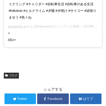
イクリング #チャリダー #自転車生活 #自転車のある生活
#hillclimb #ヒルクライム #夕陽 #夕焼け #サイコー #頑張り
ませう #色々ね
eosdesign.jp
さん(@eijiowada)がシェアした投稿 –
2019年Sep月24日am5時39分PDT
<
/div>
ブログ
シェアする
Twitter
Facebook
はてブ