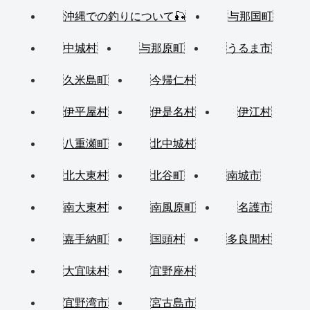
沖縄での釣りについて🎣
与那国町
中城村
与那原町
うるま市
久米島町
今帰仁村
伊平屋村
伊是名村
伊江村
八重瀬町
北中城村
北大東村
北谷町
南城市
南大東村
南風原町
名護市
嘉手納町
国頭村
多良間村
大宜味村
宜野座村
宜野湾市
宮古島市