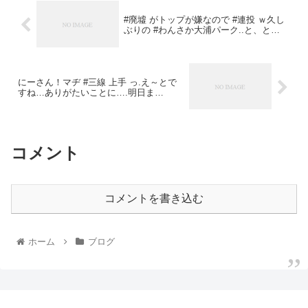
#廃墟 がトップが嫌なので #連投 ｗ久し
ぶりの #わんさか大浦パーク..と、と…
にーさん！マヂ #三線 上手 っ.え～とで
すね…ありがたいことに….明日ま…
コメント
コメントを書き込む
ホーム
ブログ