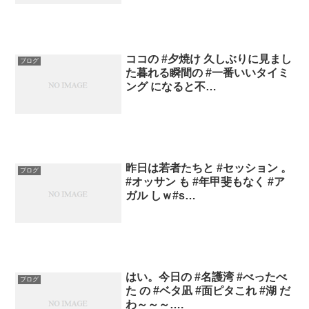
ココの #夕焼け 久しぶりに見まし
ブログ
た暮れる瞬間の #一番いいタイミ
ング になると不…
昨日は若者たちと #セッション 。
ブログ
#オッサン も #年甲斐もなく #ア
ガル しｗ#s…
はい。今日の #名護湾 #べったべ
ブログ
た の #ベタ凪 #面ピタこれ #湖 だ
わ～～～….