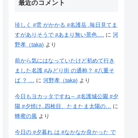
最近のコメント
珍しく #雲 がかかる #名護岳 .毎日見てま
すがありそうで #あまり無い景色….
に
河
野孝（taka)
より
前から気にはなっていたけど初めて行き
ました名護 #みどり街 の通称？ #八重そ
ば ？ …
に
河野孝（taka)
より
今日もヨカッタですね～.#名護城公園 #夕
陽 #夕焼け..四枚目、たまたま太陽の…
に
蜂蜜の風
より
今日の #夕暮れ は #なかなか良かった で