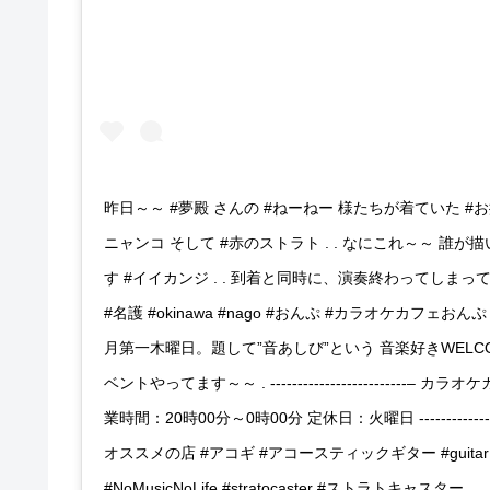
昨日～～ #夢殿 さんの #ねーねー 様たちが着ていた #
ニャンコ そして #赤のストラト . . なにこれ～～ 誰が
す #イイカンジ . . 到着と同時に、演奏終わってしまって 遅
#名護 #okinawa #nago #おんぷ #カラオケカフ
月第一木曜日。題して”音あしび”という 音楽好きWEL
ベントやってます～～ . -------------------------–
業時間：20時00分～0時00分 定休日：火曜日 ---------------
オススメの店 #アコギ #アコースティックギター #guitar #acousti
#NoMusicNoLife #stratocaster #ストラトキャスター