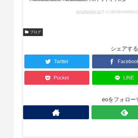
eosdesign.jp
さん(@eijiowad
ブログ
シェアす
Twitter
Faceboo
Pocket
LINE
eoをフォロー