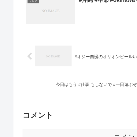
#沖縄 #本部 #okina
ブログ
#オジー自慢のオリオンビールいや
今日はもう #仕事 もしないで #一日遊ぶぞ
コメント
コメン