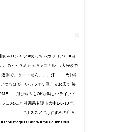
お揃いのTシャツ #めっちゃカッコいい #白
描いたの～～？めちゃ #キニナル . #大好きで
刻で、さーーせん。。。汗 . . . . #沖縄
ェおんぷ いつもは楽しいカラオケ歌えるお店で 毎
COME！。飛び込みもOKな楽しいライブイ
 カラオケカフェおんぷ 沖縄県名護市大中1-8-18 営
----------– . #オススメ #おすすめの店 #
cguitar #live #music #thanks