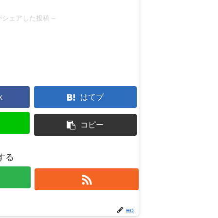
a)がシェアした投稿 –
る
k
はてブ
コピー
する
eo