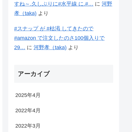
すね～.久しぶりに#水平線 に.#…
に
河野
孝（taka)
より
#スナップ が #枯渇 してきたので
#amazon で注文したのさ100個入りで
29…
に
河野孝（taka)
より
アーカイブ
2025年4月
2022年4月
2022年3月