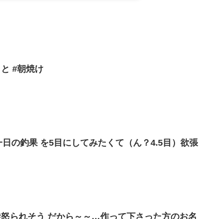
っと #朝焼け
一日の釣果 を5目にしてみたくて（ん？4.5目）欲張
 #怒られそう だから～～…作って下さった方のお名