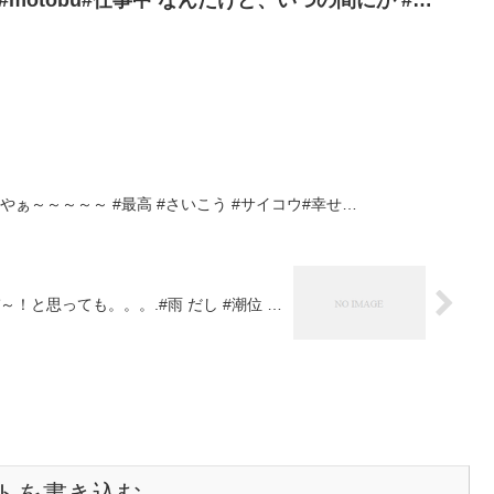
wa #motobu#仕事中 なんだけど、いつの間にか #…
ぁ～～～～～ #最高 #さいこう #サイコウ#幸せ…
～！と思っても。。。.#雨 だし #潮位 …
トを書き込む