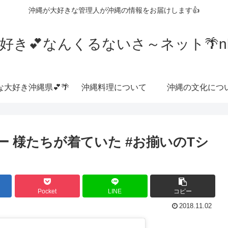
沖縄が大好きな管理人が沖縄の情報をお届けします👍
好き💕なんくるないさ～ネット🌴nkrn
な大好き沖縄県💕🌴
沖縄料理について
沖縄の文化につ
ねー 様たちが着ていた #お揃いのTシ
Pocket
LINE
コピー
2018.11.02