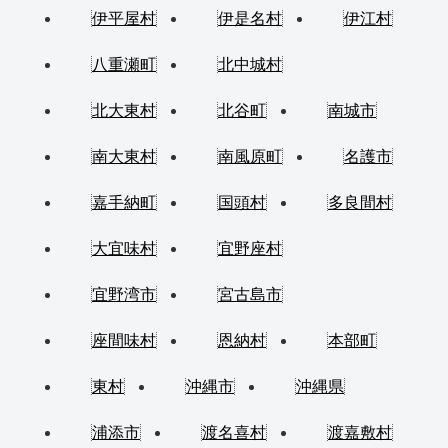
伊平屋村
伊是名村
伊江村
八重瀬町
北中城村
北大東村
北谷町
南城市
南大東村
南風原町
名護市
嘉手納町
国頭村
多良間村
大宜味村
宜野座村
宜野湾市
宮古島市
座間味村
恩納村
本部町
東村
沖縄市
沖縄県
浦添市
渡名喜村
渡嘉敷村