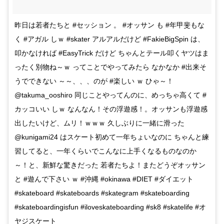
昨日は若者たちと #セッション 。 #オッサン も #年甲斐もな
く #アガル しｗ #skater アルアルだけど #FakieBigSpin は、
叩かなければ #EasyTrick だけど ちゃんとテール叩くヤツはま
ったく別物ね～ｗ ってことでやってみたら なかなか #出来そ
うでできない ～～、、、のが #楽しい ｗ ひゃ～！
@takuma_ooshiro 同じことやってんのに、めっちゃ高くて #
カッコいい しｗ なんなん！その浮遊感！。オッサンも浮遊感
出したいけど、ムリ！ｗｗｗ 久しぶりに一緒に滑った
@kunigami24 はスケート初めて一年ちょいなのに ちゃんと練
習してると、一年くらいでこんなに上手くなるものなのか
～！と、新鮮な驚きだった 若者たちよ！またどうぞオッサン
と #遊んで下さい ｗ #沖縄 #okinawa #DIET #ダイエット
#skateboard #skateboards #skategram #skateboarding
#skateboardingisfun #iloveskateboarding #sk8 #skatelife #オ
ヤジスケート