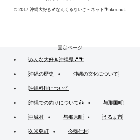
© 2017 沖縄大好き💕なんくるないさ～ネット🌴nkrn.net.
固定ページ
みんな大好き沖縄県💕🌴
沖縄の歴史
沖縄の文化について
沖縄料理について
沖縄での釣りについて🎣
与那国町
中城村
与那原町
うるま市
久米島町
今帰仁村