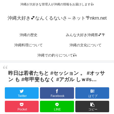
沖縄が大好きな管理人が沖縄の情報をお届けします👍
沖縄大好き💕なんくるないさ～ネット🌴nkrn.net
沖縄の歴史
みんな大好き沖縄県💕🌴
沖縄料理について
沖縄の文化について
沖縄での釣りについて🎣
昨日は若者たちと #セッション 。 #オッサ
ン も #年甲斐もなく #アガル しｗ#s…
Twitter
Facebook
はてブ
Pocket
LINE
コピー