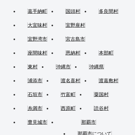
嘉手納町
国頭村
多良間村
大宜味村
宜野座村
宜野湾市
宮古島市
座間味村
恩納村
本部町
東村
沖縄市
沖縄県
浦添市
渡名喜村
渡嘉敷村
石垣市
竹富町
粟国村
糸満市
西原町
読谷村
豊見城市
那覇市
那覇市について