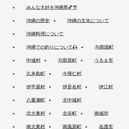
みんな大好き沖縄県💕🌴
沖縄の歴史
沖縄の文化について
沖縄料理について
沖縄での釣りについて🎣
与那国町
中城村
与那原町
うるま市
久米島町
今帰仁村
伊平屋村
伊是名村
伊江村
八重瀬町
北中城村
北大東村
北谷町
南城市
南大東村
南風原町
名護市