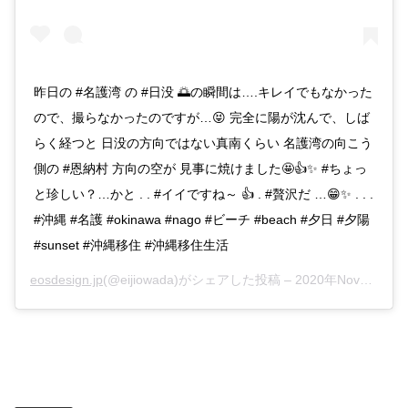
昨日の #名護湾 の #日没 🌅の瞬間は….キレイでもなかった
ので、撮らなかったのですが…😝 完全に陽が沈んで、しば
らく経つと 日没の方向ではない真南くらい 名護湾の向こう
側の #恩納村 方向の空が 見事に焼けました🤩👍✨ #ちょっ
と珍しい？…かと . . #イイですね～ 👍 . #贅沢だ …😁✨ . . .
#沖縄 #名護 #okinawa #nago #ビーチ #beach #夕日 #夕陽
#sunset #沖縄移住 #沖縄移住生活
eosdesign.jp
(@eijiowada)がシェアした投稿 –
2020年Nov月7日pm7時37分PST