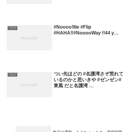
#Noooo!llie #Flip
ブログ
#HAHA!!#NooooWay !!44 y…
つい先ほどの #名護湾さぞ荒れて
ブログ
いるのかと思いきや #ゼンゼン#
東風 だと名護湾 …