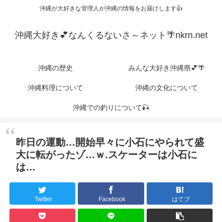
沖縄が大好きな管理人が沖縄の情報をお届けします👍
沖縄大好き💕なんくるないさ～ネット🌴nkrn.net
沖縄の歴史
みんな大好き沖縄県💕🌴
沖縄料理について
沖縄の文化について
沖縄での釣りについて🎣
昨日の運動…開始早々に小石にやられて盛
大に転がったゾ…ｗ.スケーターは小石に
は…
Twitter
Facebook
はてブ