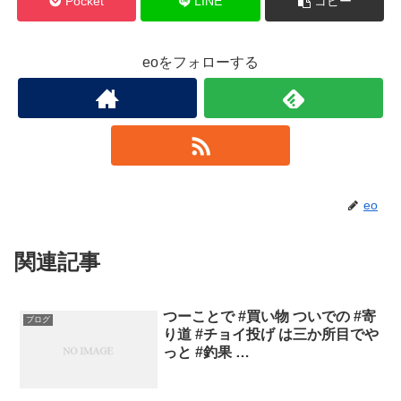
Pocket
LINE
コピー
eoをフォローする
eo
関連記事
つーことで #買い物 ついでの #寄
ブログ
り道 #チョイ投げ は三か所目でや
っと #釣果 …