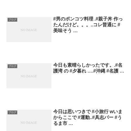
#男のポンコツ料理 .#親子丼 作っ
ブログ
たんだけど。。。..コレ普通に #
美味そう …
今日も素晴らしかったです。.#名
ブログ
護湾 の #夕暮れ ….#沖縄 #名護 …
今日は思いつきで #小旅行 wいま
ブログ
からここで #運動..#具志パー #う
るま市 …