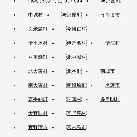
沖縄での釣りについて🎣
与那国町
中城村
与那原町
うるま市
久米島町
今帰仁村
伊平屋村
伊是名村
伊江村
八重瀬町
北中城村
北大東村
北谷町
南城市
南大東村
南風原町
名護市
嘉手納町
国頭村
多良間村
大宜味村
宜野座村
宜野湾市
宮古島市