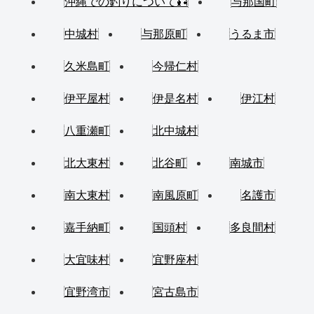
沖縄での釣りについて🎣
与那国町
中城村
与那原町
うるま市
久米島町
今帰仁村
伊平屋村
伊是名村
伊江村
八重瀬町
北中城村
北大東村
北谷町
南城市
南大東村
南風原町
名護市
嘉手納町
国頭村
多良間村
大宜味村
宜野座村
宜野湾市
宮古島市