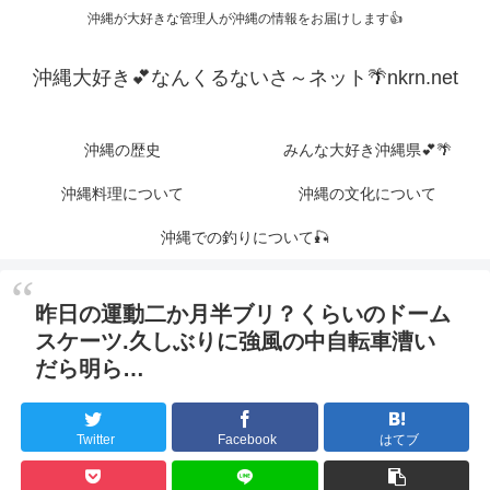
沖縄が大好きな管理人が沖縄の情報をお届けします👍
沖縄大好き💕なんくるないさ～ネット🌴nkrn.net
沖縄の歴史
みんな大好き沖縄県💕🌴
沖縄料理について
沖縄の文化について
沖縄での釣りについて🎣
昨日の運動二か月半ブリ？くらいのドーム
スケーツ.久しぶりに強風の中自転車漕い
だら明ら…
Twitter
Facebook
はてブ