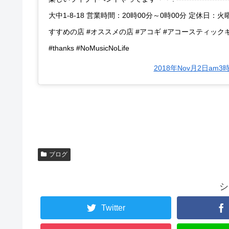
大中1-8-18 営業時間：20時00分～0時00分 定休日：火曜日 ------
すすめの店 #オススメの店 #アコギ #アコースティックギター #guita
#thanks #NoMusicNoLife
2018年Nov月2日am3
ブログ
シ
Twitter