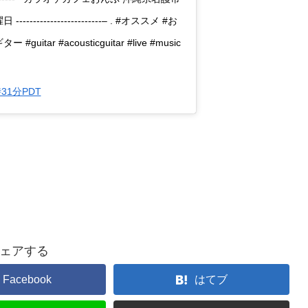
-------------------– . #オススメ #お
r #acousticguitar #live #music
時31分PDT
ェアする
Facebook
はてブ