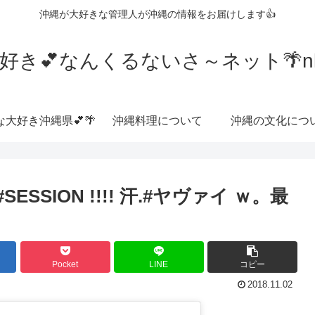
沖縄が大好きな管理人が沖縄の情報をお届けします👍
好き💕なんくるないさ～ネット🌴nkrn
な大好き沖縄県💕🌴
沖縄料理について
沖縄の文化につ
SION !!!! 汗.#ヤヴァイ ｗ。最
Pocket
LINE
コピー
2018.11.02