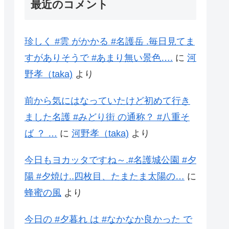
最近のコメント
珍しく #雲 がかかる #名護岳 .毎日見てま
すがありそうで #あまり無い景色….
に
河
野孝（taka)
より
前から気にはなっていたけど初めて行き
ました名護 #みどり街 の通称？ #八重そ
ば ？ …
に
河野孝（taka)
より
今日もヨカッタですね～.#名護城公園 #夕
陽 #夕焼け..四枚目、たまたま太陽の…
に
蜂蜜の風
より
今日の #夕暮れ は #なかなか良かった で