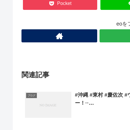
Pocket
eo
関連記事
#沖縄 #東村 #慶佐次
ブログ
ー！··…