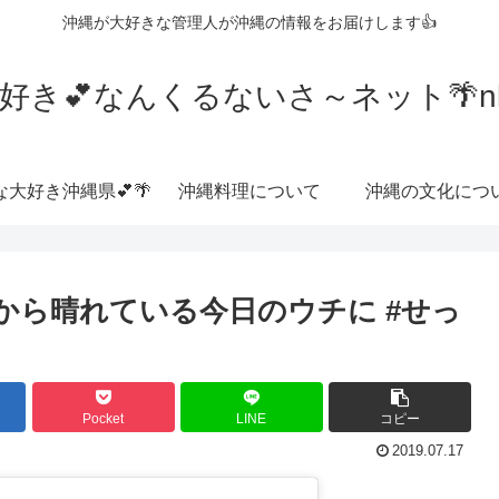
沖縄が大好きな管理人が沖縄の情報をお届けします👍
好き💕なんくるないさ～ネット🌴nkrn
な大好き沖縄県💕🌴
沖縄料理について
沖縄の文化につ
から晴れている今日のウチに #せっ
Pocket
LINE
コピー
2019.07.17