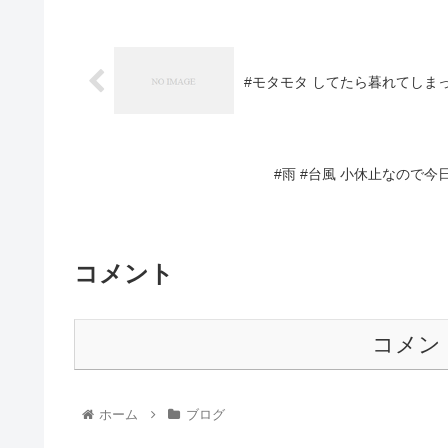
#モタモタ してたら暮れてしまって
#雨 #台風 小休止なので今日
コメント
コメン
ホーム
ブログ