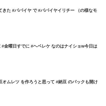
てきた #パパイヤ で #パパイヤイリチー （の様なモ
末 #金曜日すでに #ヘベレケ なのはナイショw今日は
豆オムレツ を作ろうと思って #納豆 のパックも開け