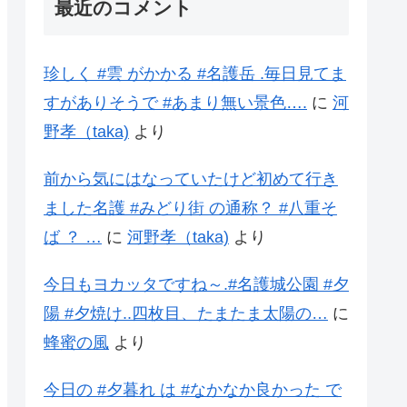
最近のコメント
珍しく #雲 がかかる #名護岳 .毎日見てま
すがありそうで #あまり無い景色….
に
河
野孝（taka)
より
前から気にはなっていたけど初めて行き
ました名護 #みどり街 の通称？ #八重そ
ば ？ …
に
河野孝（taka)
より
今日もヨカッタですね～.#名護城公園 #夕
陽 #夕焼け..四枚目、たまたま太陽の…
に
蜂蜜の風
より
今日の #夕暮れ は #なかなか良かった で