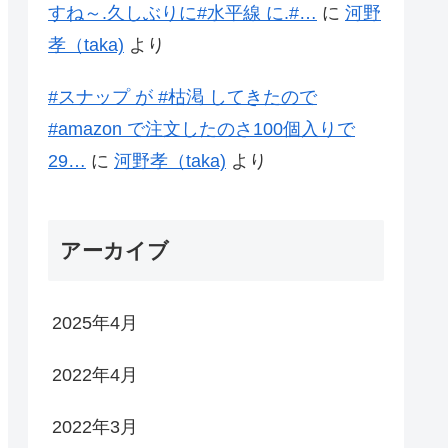
すね～.久しぶりに#水平線 に.#…
に
河野
孝（taka)
より
#スナップ が #枯渇 してきたので
#amazon で注文したのさ100個入りで
29…
に
河野孝（taka)
より
アーカイブ
2025年4月
2022年4月
2022年3月