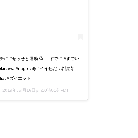
#せっせと運動 💦 . . すでに #すごい
okinawa #nago #海 #イイ色だ #名護湾
#diet #ダイエット
–
2019年Jul月16日pm10時01分PDT