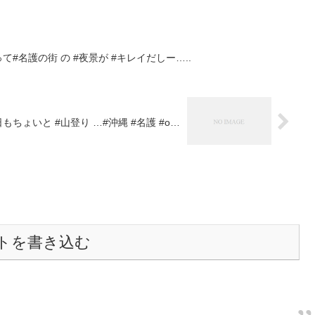
#名護の街 の #夜景が #キレイだしー…..
もちょいと #山登り …#沖縄 #名護 #o…
トを書き込む