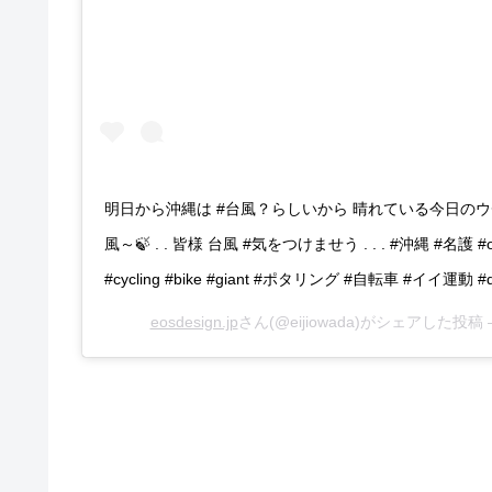
明日から沖縄は #台風？らしいから 晴れている今日のウチに 
風～🍃 . . 皆様 台風 #気をつけませう . . . #沖縄 #名護 #
#cycling #bike #giant #ポタリング #自転車 #イイ運動 
eosdesign.jp
さん(@eijiowada)がシェアした投稿 