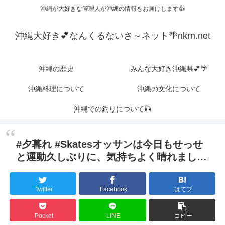
沖縄が大好きな管理人が沖縄の情報をお届けします👍
沖縄大好き💕なんくるないさ～ネット🌴nkrn.net
沖縄の歴史
みんな大好き沖縄県💕🌴
沖縄料理について
沖縄の文化について
沖縄での釣りについて🎣
#夕暮れ #Skatesオッサンは今日もせっせ
と運動久しぶりに、気持ちよく晴れまし…
Twitter
Facebook
はてブ
Pocket
LINE
コピー