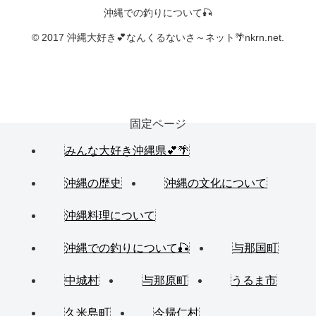
沖縄での釣りについて🎣
© 2017 沖縄大好き💕なんくるないさ～ネット🌴nkrn.net.
固定ページ
みんな大好き沖縄県💕🌴
沖縄の歴史
沖縄の文化について
沖縄料理について
沖縄での釣りについて🎣
与那国町
中城村
与那原町
うるま市
久米島町
今帰仁村