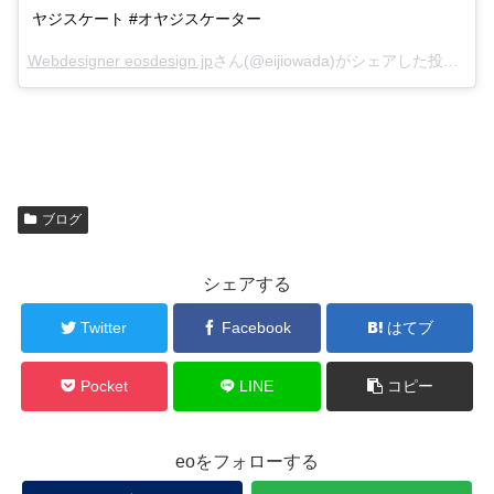
ヤジスケート #オヤジスケーター
Webdesigner eosdesign.jp
さん(@eijiowada)がシェアした投稿 –
Ja
ブログ
シェアする
Twitter
Facebook
はてブ
Pocket
LINE
コピー
eoをフォローする