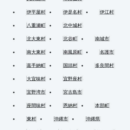
伊平屋村
伊是名村
伊江村
八重瀬町
北中城村
北大東村
北谷町
南城市
南大東村
南風原町
名護市
嘉手納町
国頭村
多良間村
大宜味村
宜野座村
宜野湾市
宮古島市
座間味村
恩納村
本部町
東村
沖縄市
沖縄県