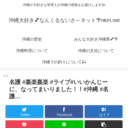
沖縄が大好きな管理人が沖縄の情報をお届けします👍
沖縄大好き💕なんくるないさ～ネット🌴nkrn.net
沖縄の歴史
みんな大好き沖縄県💕🌴
沖縄料理について
沖縄の文化について
沖縄での釣りについて🎣
名護 #嘉楽嘉楽 #ライブ#いいかんじー
に、なってまいりました！！#沖縄 #名
護…
Twitter
Facebook
はてブ