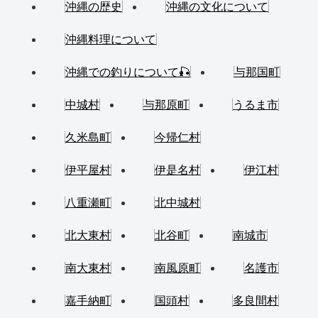
沖縄の歴史
沖縄の文化について
沖縄料理について
沖縄での釣りについて🎣
与那国町
中城村
与那原町
うるま市
久米島町
今帰仁村
伊平屋村
伊是名村
伊江村
八重瀬町
北中城村
北大東村
北谷町
南城市
南大東村
南風原町
名護市
嘉手納町
国頭村
多良間村