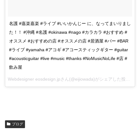
名護 #嘉楽嘉楽 #ライブ #いいかんじー に、なってまいりまし
た！！ #沖縄 #名護 #okinawa #nago #カラカラ #おすすめ #
オススメ #おすすめの店 #オススメの店 #居酒屋 #バー #BAR
#ライブ #yamaha #アコギ #アコースティックギター #guitar
#acousticguitar #live #music #thanks #NoMusicNoLife #店 #
飲み屋
Webdesigner eosdesign.jpさん(@eijiowada)がシェアした投稿 –
20
ブログ