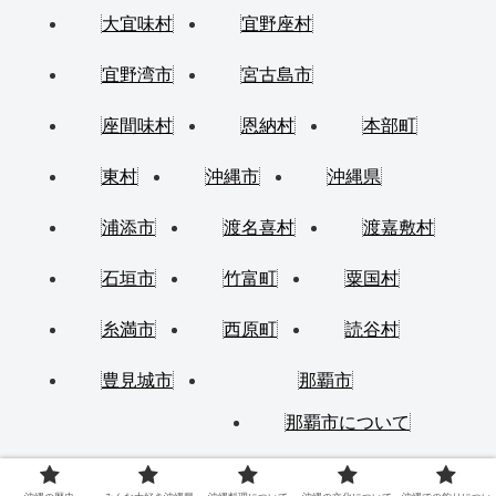
大宜味村
宜野座村
宜野湾市
宮古島市
座間味村
恩納村
本部町
東村
沖縄市
沖縄県
浦添市
渡名喜村
渡嘉敷村
石垣市
竹富町
粟国村
糸満市
西原町
読谷村
豊見城市
那覇市
那覇市について
金武町