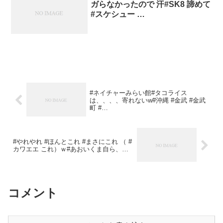
ガらなかったので 汗#SK8 諦めて
#スケシュー …
#ネイチャーみらい館#タコライス
は、、、、寄れないw#沖縄 #金武 #金武
町 #…
#やれやれ #ほんとこれ #まさにこれ （ #
カワエエ これ）ｗ#あおいくま自ら、…
コメント