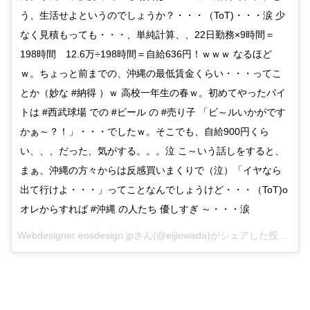
う、生活せよというのでしょうか？・・・（ToT)・・・涙 少
なく見積もっても・・・、単純計算、、22日勤務×9時間＝
198時間 12.6万÷198時間＝自給636円！ｗｗｗ なるほど
ｗ。ちょっと前までの、沖縄の最低賃金くらい・・・ってこ
とか（妙な #納得 ）ｗ 高校一年生の春ｗ。初めてやったバイ
トは #西武球場 での #ビール の #売り子 「ビ～ルいかがです
かぁ～？！」・・・でしたｗ。そこでも、自給900円くら
い、、、だった、気がする。。。泣 こ～いう話しをすると、
まぁ、沖縄の方々からは反感買いまくりで（泣）「イヤなら
出て行けよ・・・」ってことなんでしょうけど・・・（ToT)o
オレからすれば #沖縄 の人たち 優しすぎ ～・・・涙
Webdesigner eosdesign.jpさん(@eijiowada)がシェアした投稿 –
20