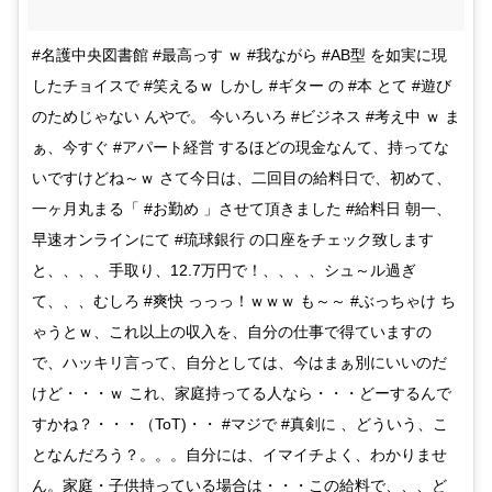
#名護中央図書館 #最高っす ｗ #我ながら #AB型 を如実に現
したチョイスで #笑えるｗ しかし #ギター の #本 とて #遊び
のためじゃない んやで。 今いろいろ #ビジネス #考え中 ｗ ま
ぁ、今すぐ #アパート経営 するほどの現金なんて、持ってな
いですけどね～ｗ さて今日は、二回目の給料日で、初めて、
一ヶ月丸まる「 #お勤め 」させて頂きました #給料日 朝一、
早速オンラインにて #琉球銀行 の口座をチェック致します
と、、、、手取り、12.7万円で！、、、、シュ～ル過ぎ
て、、、むしろ #爽快 っっっ！ｗｗｗ も～～ #ぶっちゃけ ち
ゃうとｗ、これ以上の収入を、自分の仕事で得ていますの
で、ハッキリ言って、自分としては、今はまぁ別にいいのだ
けど・・・ｗ これ、家庭持ってる人なら・・・どーするんで
すかね？・・・（ToT)・・ #マジで #真剣に 、どういう、こ
となんだろう？。。。自分には、イマイチよく、わかりませ
ん。家庭・子供持っている場合は・・・この給料で、、、ど