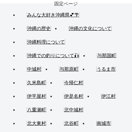
固定ページ
みんな大好き沖縄県💕🌴
沖縄の歴史
沖縄の文化について
沖縄料理について
沖縄での釣りについて🎣
与那国町
中城村
与那原町
うるま市
久米島町
今帰仁村
伊平屋村
伊是名村
伊江村
八重瀬町
北中城村
北大東村
北谷町
南城市