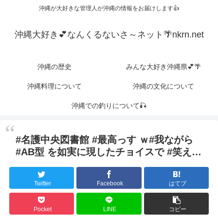
沖縄が大好きな管理人が沖縄の情報をお届けします👍
沖縄大好き💕なんくるないさ～ネット🌴nkrn.net
沖縄の歴史
みんな大好き沖縄県💕🌴
沖縄料理について
沖縄の文化について
沖縄での釣りについて🎣
#名護中央図書館 #最高っす ｗ#我ながら
#AB型 を如実に現したチョイスで #笑え…
Twitter
Facebook
はてブ
Pocket
LINE
コピー