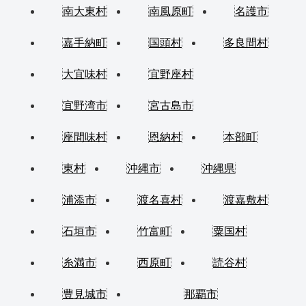
南大東村
南風原町
名護市
嘉手納町
国頭村
多良間村
大宜味村
宜野座村
宜野湾市
宮古島市
座間味村
恩納村
本部町
東村
沖縄市
沖縄県
浦添市
渡名喜村
渡嘉敷村
石垣市
竹富町
粟国村
糸満市
西原町
読谷村
豊見城市
那覇市