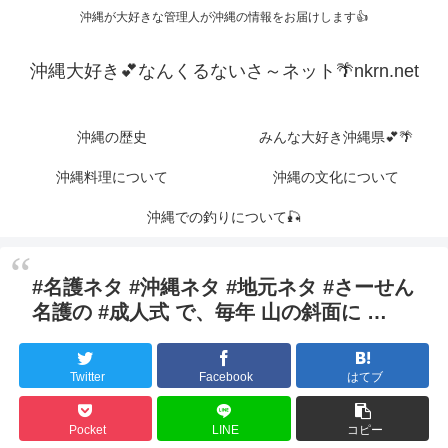
沖縄が大好きな管理人が沖縄の情報をお届けします👍
沖縄大好き💕なんくるないさ～ネット🌴nkrn.net
沖縄の歴史
みんな大好き沖縄県💕🌴
沖縄料理について
沖縄の文化について
沖縄での釣りについて🎣
#名護ネタ #沖縄ネタ #地元ネタ #さーせん
名護の #成人式 で、毎年 山の斜面に …
Twitter
Facebook
はてブ
Pocket
LINE
コピー