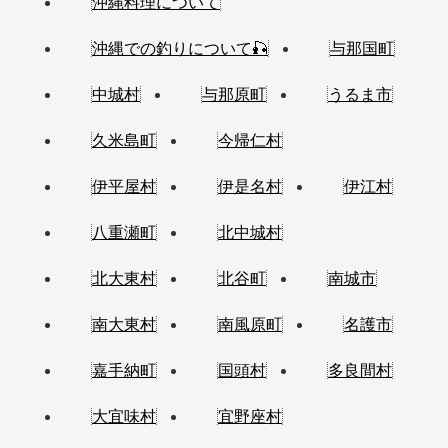
沖縄料理について
沖縄での釣りについて🎣
与那国町
中城村
与那原町
うるま市
久米島町
今帰仁村
伊平屋村
伊是名村
伊江村
八重瀬町
北中城村
北大東村
北谷町
南城市
南大東村
南風原町
名護市
嘉手納町
国頭村
多良間村
大宜味村
宜野座村