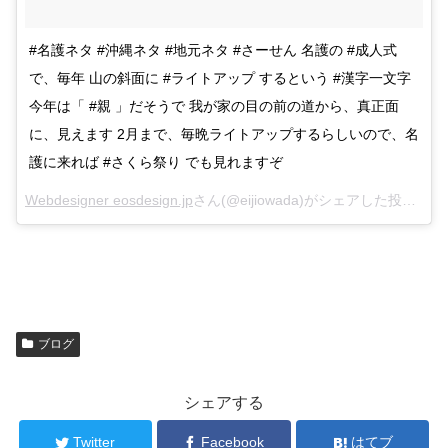
#名護ネタ #沖縄ネタ #地元ネタ #さーせん 名護の #成人式
で、毎年 山の斜面に #ライトアップ するという #漢字一文字
今年は「 #親 」だそうで 我が家の目の前の道から、真正面
に、見えます 2月まで、毎晩ライトアップするらしいので、名
護に来れば #さくら祭り でも見れますぞ
Webdesigner eosdesign.jp
さん(@eijiowada)がシェアした投稿 –
Ja
ブログ
シェアする
Twitter
Facebook
はてブ