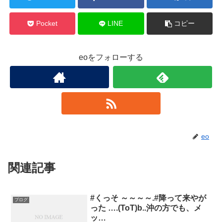
Pocket
LINE
コピー
eoをフォローする
eo
関連記事
#くっそ ～～～～.#降って来やが
ブログ
った ….(ToT)b..沖の方でも、メ
ッ…