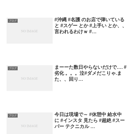
#沖縄 #名護 のお店で弾いている
ブログ
と #スゲー とか #上手い とか、、
言われるわけｗ #…
まーーた数日やらないだけで…. #
ブログ
劣化 。。。泣#ダメだこりゃ.ま
た、、回り…
今日は現場で～ #休憩中 給水中
ブログ
に #インスタ 見たら #超絶 #スー
パー テクニカル …