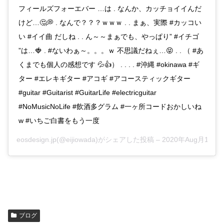
フィールズフォーエバー …は . なんか、カッチョイイんだ
けど…🤔💭 . なんで？？？ｗｗｗ . . まぁ、実際 #カッコい
い #イイ曲 だしね . . ん～～まぁでも、やっぱり” #イチゴ
”は…🍓 . #ないわぁ～。。。ｗ 不思議だねぇ…😝 . . （ #あ
くまでも個人の感想です 💦👍） . . . . #沖縄 #okinawa #ギ
ター #エレキギター #アコギ #アコースティックギター
#guitar #Guitarist #GuitarLife #electricguitar
#NoMusicNoLife #飲酒多グラム #一ヶ所コードおかしいね
w #いちご白書をもう一度
eosdesign.jp(@eijiowada)がシェアした投稿 –
2020年Aug月16日
ブログ