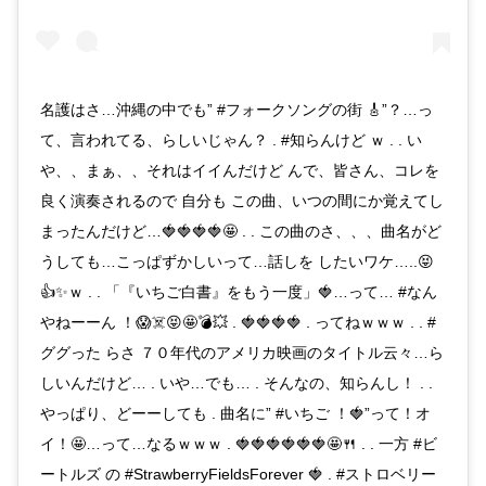
名護はさ…沖縄の中でも” #フォークソングの街 🎸”？…っ
て、言われてる、らしいじゃん？ . #知らんけど ｗ . . い
や、、まぁ、、それはイイんだけど んで、皆さん、コレを
良く演奏されるので 自分も この曲、いつの間にか覚えてし
まったんだけど…🍓🍓🍓🍓🤩 . . この曲のさ、、、曲名がど
うしても…こっぱずかしいって…話しを したいワケ…..😝
👍✨ｗ . . 「『いちご白書』をもう一度」🍓…って… #なん
やねーーん ！😱☠️😝🤩💣💥 . 🍓🍓🍓🍓 . ってねｗｗｗ . . #
ググった らさ ７０年代のアメリカ映画のタイトル云々…ら
しいんだけど… . いや…でも… . そんなの、知らんし！ . .
やっぱり、どーーしても . 曲名に” #いちご ！🍓”って！オ
イ！🤩…って…なるｗｗｗ . 🍓🍓🍓🍓🍓🍓🤩🍴 . . 一方 #ビ
ートルズ の #StrawberryFieldsForever 🍓 . #ストロベリー