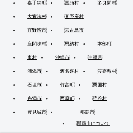
嘉手納町
国頭村
多良間村
大宜味村
宜野座村
宜野湾市
宮古島市
座間味村
恩納村
本部町
東村
沖縄市
沖縄県
浦添市
渡名喜村
渡嘉敷村
石垣市
竹富町
粟国村
糸満市
西原町
読谷村
豊見城市
那覇市
那覇市について