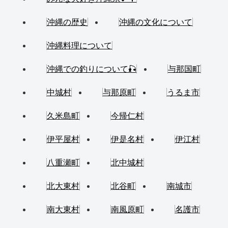
沖縄の歴史
沖縄の文化について
沖縄料理について
沖縄での釣りについて🎣
与那国町
中城村
与那原町
うるま市
久米島町
今帰仁村
伊平屋村
伊是名村
伊江村
八重瀬町
北中城村
北大東村
北谷町
南城市
南大東村
南風原町
名護市