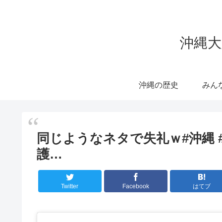
沖縄大
沖縄の歴史
みん
同じようなネタで失礼ｗ#沖縄 #名護 
護…
Twitter
Facebook
はてブ