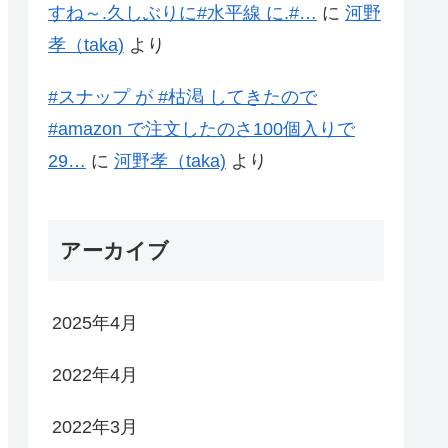
すね～.久しぶりに#水平線 に.#…
に
河野
孝（taka)
より
#スナップ が #枯渇 してきたので
#amazon で注文したのさ100個入りで
29…
に
河野孝（taka)
より
アーカイブ
2025年4月
2022年4月
2022年3月