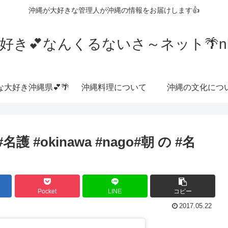
沖縄が大好きな管理人が沖縄の情報をお届けします👍
好き💕なんくるないさ～ネット🌴nkrn
な大好き沖縄県💕🌴
沖縄料理について
沖縄の文化につ
#okinawa #nago#朝 の #名
Pocket
LINE
コピー
2017.05.22