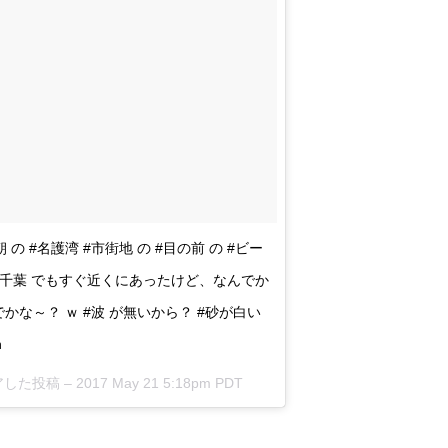
#朝 の #名護湾 #市街地 の #目の前 の #ビー
 は #千葉 でもすぐ近くにあったけど、なんでか
でかな～？ ｗ #波 が無いから？ #砂が白い
h
シェアした投稿 –
2017 May 21 5:18pm PDT