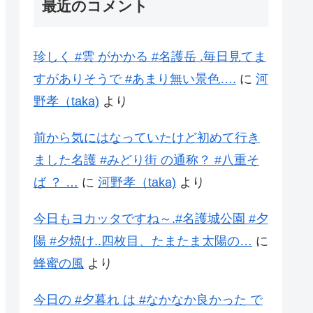
最近のコメント
珍しく #雲 がかかる #名護岳 .毎日見てま
すがありそうで #あまり無い景色….
に
河
野孝（taka)
より
前から気にはなっていたけど初めて行き
ました名護 #みどり街 の通称？ #八重そ
ば ？ …
に
河野孝（taka)
より
今日もヨカッタですね～.#名護城公園 #夕
陽 #夕焼け..四枚目、たまたま太陽の…
に
蜂蜜の風
より
今日の #夕暮れ は #なかなか良かった で