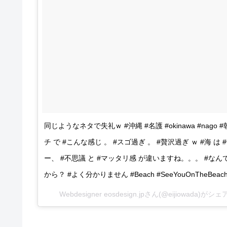
同じようなネタで失礼ｗ #沖縄 #名護 #okinawa #nago 
チ で #こんな感じ 。 #スゴ過ぎ 。 #贅沢過ぎ ｗ #海
ー、 #不思議 と #マッタリ感 が違いますね。。。 #なん
から？ #よく分かりません #Beach #SeeYouOnTheBeac
Webdesigner eosdesign.jpさん(@eijiowada)が