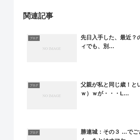
関連記事
先日入手した、最近？の
ブログ
ィでも、別…
父親が私と同じ歳！とい
ブログ
ｗ）ｗが・・・L…
勝連城：その３ …でご
ブログ