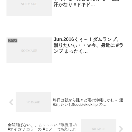
汗かなり #ドキド…
Jun.2016くぅ～！ダムランプ、
ブログ
滑りたいぃ・・ｗ今、身近に #ラ
ンプ まったく…
昨日は朝から延々と雨の沖縄しかし～ 運
動したいし#doublekickflip の…
全然飛ばない、、古～～～い #渓流用 の
#オイカワ カラーの #ミノー でw久しぶ