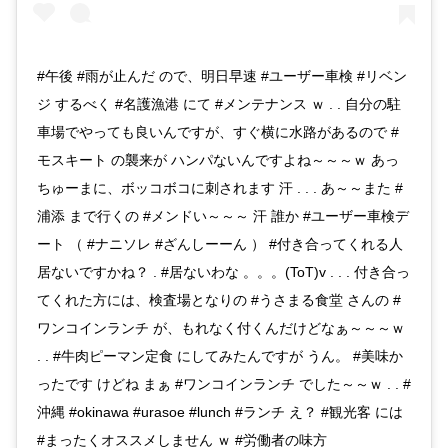
#午後 #雨が止んだ ので、明日早速 #ユーザー車検 #リベン
ジ するべく #名護漁港 にて #メンテナンス ｗ . . 自分の駐
車場でやっても良いんですが、すぐ横に水路があるので #
モスキート の襲来が ハンパないんですよね～～～ｗ あっ
ちゅーまに、ボッコボコに刺されます 汗 . . . あ～～また #
浦添 まで行くの #メンドい～～～ 汗 誰か #ユーザー車検デ
ート （ #ナニソレ #ざんしーーん ） #付き合ってくれる人
居ないですかね？ . #居ないわな 。。。(ToT)v . . . 付き合っ
てくれた方には、検査場となりの #うさまる食堂 さんの #
ワンコインランチ が、もれなく付くんだけどなぁ～～～ｗ
. . #牛肉ピーマン定食 にしてみたんですが うん。 #美味か
ったです けどね まぁ #ワンコインランチ でした～～ｗ . . #
沖縄 #okinawa #urasoe #lunch #ランチ え？ #観光客 には
#まったくオススメしません ｗ #労働者の味方