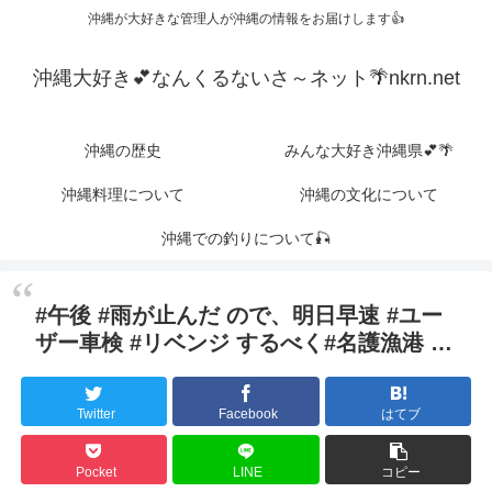
沖縄が大好きな管理人が沖縄の情報をお届けします👍
沖縄大好き💕なんくるないさ～ネット🌴nkrn.net
沖縄の歴史
みんな大好き沖縄県💕🌴
沖縄料理について
沖縄の文化について
沖縄での釣りについて🎣
#午後 #雨が止んだ ので、明日早速 #ユー
ザー車検 #リベンジ するべく#名護漁港 …
Twitter
Facebook
はてブ
Pocket
LINE
コピー