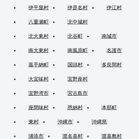
伊平屋村
伊是名村
伊江村
八重瀬町
北中城村
北大東村
北谷町
南城市
南大東村
南風原町
名護市
嘉手納町
国頭村
多良間村
大宜味村
宜野座村
宜野湾市
宮古島市
座間味村
恩納村
本部町
東村
沖縄市
沖縄県
浦添市
渡名喜村
渡嘉敷村