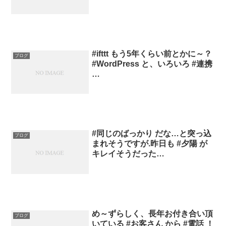
#ifttt もう5年くらい前とかに～？
ブログ
#WordPress と、いろいろ #連携
…
#同じのばっかり だな…と突っ込
ブログ
まれそうですが.昨日も #夕陽 が
キレイそうだった…
め～ずらしく、長年お付き合い頂
ブログ
いている #お客さん から #電話 ！