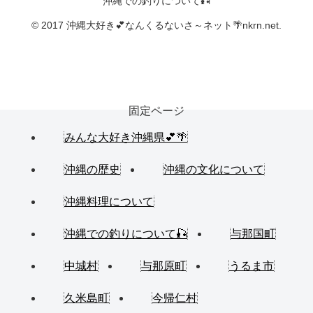
沖縄での釣りについて🎣
© 2017 沖縄大好き💕なんくるないさ～ネット🌴nkrn.net.
固定ページ
みんな大好き沖縄県💕🌴
沖縄の歴史
沖縄の文化について
沖縄料理について
沖縄での釣りについて🎣
与那国町
中城村
与那原町
うるま市
久米島町
今帰仁村