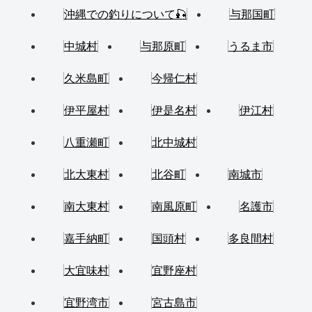
沖縄での釣りについて🎣
与那国町
中城村
与那原町
うるま市
久米島町
今帰仁村
伊平屋村
伊是名村
伊江村
八重瀬町
北中城村
北大東村
北谷町
南城市
南大東村
南風原町
名護市
嘉手納町
国頭村
多良間村
大宜味村
宜野座村
宜野湾市
宮古島市