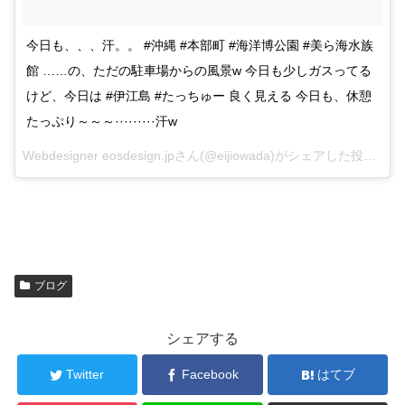
今日も、、、汗。。 #沖縄 #本部町 #海洋博公園 #美ら海水族
館 ……の、ただの駐車場からの風景w 今日も少しガスってる
けど、今日は #伊江島 #たっちゅー 良く見える 今日も、休憩
たっぷり～～～·········汗w
Webdesigner eosdesign.jpさん(@eijiowada)がシェアした投稿 –
20
ブログ
シェアする
Twitter
Facebook
はてブ