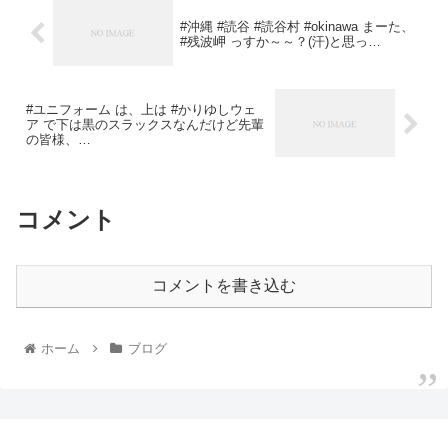
#沖縄 #読谷 #読谷村 #okinawa まーた、
#残波岬 っすか～～？(汗)と思っ…
#ユニフォーム は、上は #かりゆしウェ
ア で下は黒のスラックスなんだけど先輩
の皆様、…
コメント
コメントを書き込む
ホーム
ブログ