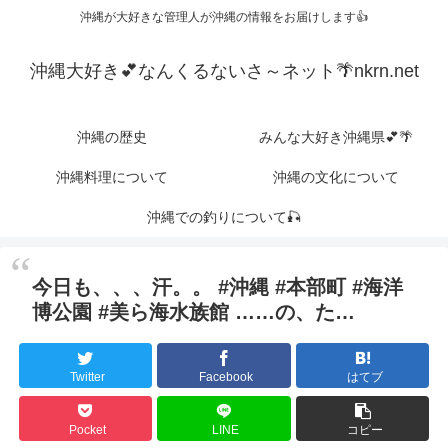
沖縄が大好きな管理人が沖縄の情報をお届けします👍
沖縄大好き💕なんくるないさ～ネット🌴nkrn.net
沖縄の歴史
みんな大好き沖縄県💕🌴
沖縄料理について
沖縄の文化について
沖縄での釣りについて🎣
今日も、、、汗。。 #沖縄 #本部町 #海洋
博公園 #美ら海水族館 ……の、た…
Twitter
Facebook
はてブ
Pocket
LINE
コピー