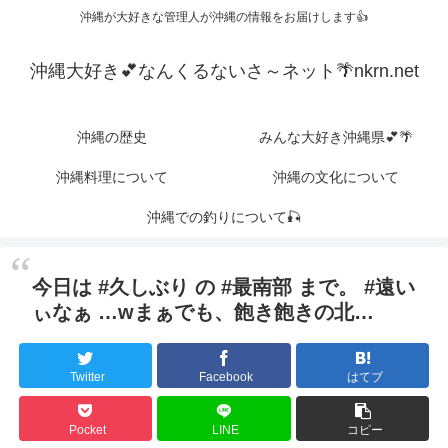
沖縄が大好きな管理人が沖縄の情報をお届けします👍
沖縄大好き💕なんくるないさ～ネット🌴nkrn.net
沖縄の歴史
みんな大好き沖縄県💕🌴
沖縄料理について
沖縄の文化について
沖縄での釣りについて🎣
今日は #久しぶり の #最南部 まで。 #遠い
ぃなぁ …wまぁでも、飽き飽きの北…
Twitter
Facebook
はてブ
Pocket
LINE
コピー