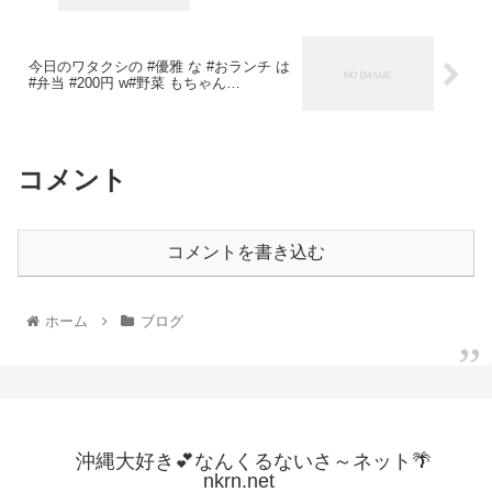
今日のワタクシの #優雅 な #おランチ は
#弁当 #200円 w#野菜 もちゃん…
コメント
コメントを書き込む
ホーム
ブログ
沖縄大好き💕なんくるないさ～ネット🌴
nkrn.net