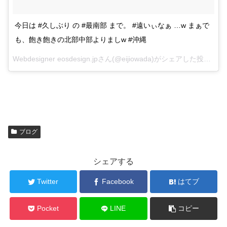
今日は #久しぶり の #最南部 まで。 #遠いぃなぁ …w まぁで
も、飽き飽きの北部中部よりましw #沖縄
Webdesigner eosdesign.jpさん(@eijiowada)がシェアした投稿 –
20
ブログ
シェアする
Twitter
Facebook
はてブ
Pocket
LINE
コピー