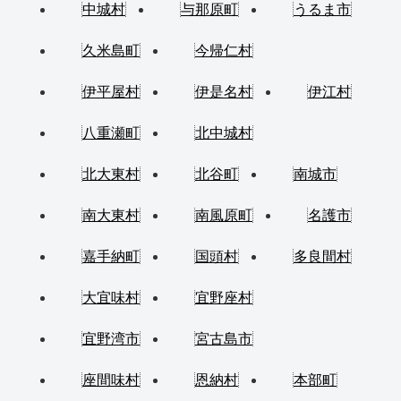
中城村
与那原町
うるま市
久米島町
今帰仁村
伊平屋村
伊是名村
伊江村
八重瀬町
北中城村
北大東村
北谷町
南城市
南大東村
南風原町
名護市
嘉手納町
国頭村
多良間村
大宜味村
宜野座村
宜野湾市
宮古島市
座間味村
恩納村
本部町