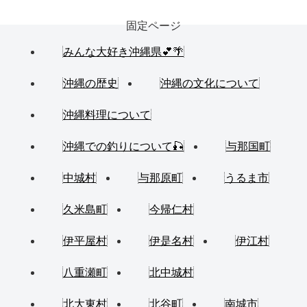
固定ページ
みんな大好き沖縄県💕🌴
沖縄の歴史
沖縄の文化について
沖縄料理について
沖縄での釣りについて🎣
与那国町
中城村
与那原町
うるま市
久米島町
今帰仁村
伊平屋村
伊是名村
伊江村
八重瀬町
北中城村
北大東村
北谷町
南城市