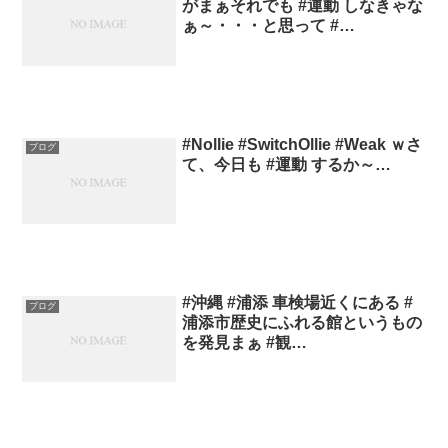
がまぁそれでも #運動 しなきゃな
ぁ～・・・と思って #…
#Nollie #SwitchOllie #Weak ｗさ
ブログ
て、今日も #運動 するか～…
#沖縄 #浦添 車検場近くにある #
ブログ
浦添市歴史にふれる館というもの
を発見まぁ #観…