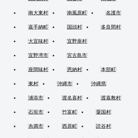
南大東村
南風原町
名護市
嘉手納町
国頭村
多良間村
大宜味村
宜野座村
宜野湾市
宮古島市
座間味村
恩納村
本部町
東村
沖縄市
沖縄県
浦添市
渡名喜村
渡嘉敷村
石垣市
竹富町
粟国村
糸満市
西原町
読谷村