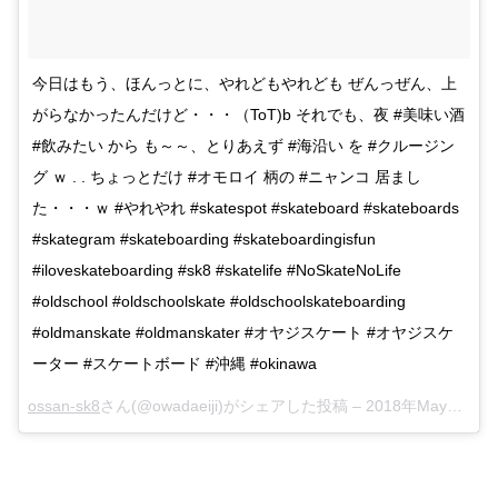
今日はもう、ほんっとに、やれどもやれども ぜんっぜん、上
がらなかったんだけど・・・（ToT)b それでも、夜 #美味い酒
#飲みたい から も～～、とりあえず #海沿い を #クルージン
グ ｗ . . ちょっとだけ #オモロイ 柄の #ニャンコ 居まし
た・・・ｗ #やれやれ #skatespot #skateboard #skateboards
#skategram #skateboarding #skateboardingisfun
#iloveskateboarding #sk8 #skatelife #NoSkateNoLife
#oldschool #oldschoolskate #oldschoolskateboarding
#oldmanskate #oldmanskater #オヤジスケート #オヤジスケ
ーター #スケートボード #沖縄 #okinawa
ossan-sk8
さん(@owadaeiji)がシェアした投稿 –
2018年May月7日pm1時34分PDT