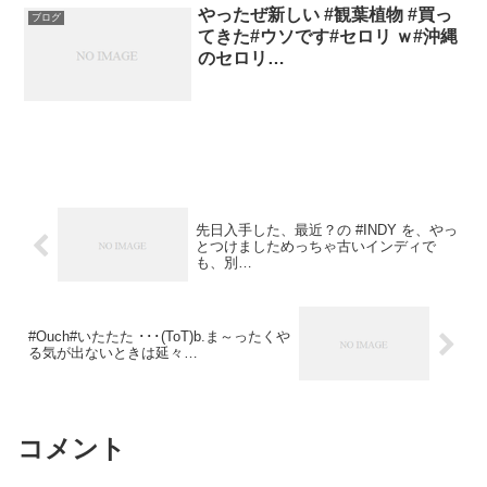
やったぜ新しい #観葉植物 #買っ
ブログ
てきた#ウソです#セロリ ｗ#沖縄
のセロリ…
先日入手した、最近？の #INDY を、やっ
とつけましためっちゃ古いインディで
も、別…
#Ouch#いたたた ･･･(ToT)b.ま～ったくや
る気が出ないときは延々…
コメント