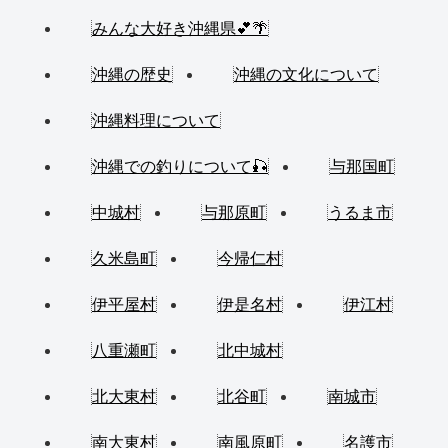
みんな大好き沖縄県💕🌴
沖縄の歴史
沖縄の文化について
沖縄料理について
沖縄での釣りについて🎣
与那国町
中城村
与那原町
うるま市
久米島町
今帰仁村
伊平屋村
伊是名村
伊江村
八重瀬町
北中城村
北大東村
北谷町
南城市
南大東村
南風原町
名護市