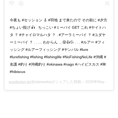
今夜も #セッション 🎸 #羽地 まで来たので その前に #夕方
#ちょい投げ 🎣 . ちっこい #ミーバイ GET これ #ヤイトハ
タ ？ #チャイロマルハタ ？ . #アーラミーバイ ？ #ユダヤ
ーミーバイ ？ . . … わからん …😝👍💦 . . . #ルアー #フィ
ッシング #ルアーフィッシング #ヤンバル #lure
#lurefishing #fishing #fishinglife #NoFishingNoLife #沖縄 #
名護 #釣り #沖縄釣り #okinawa #nago #ハイビスカス #🌺
#hibiscus
eosdesign.jp
(@eijiowada)がシェアした投稿 –
2020年May月29日am2時39分PDT