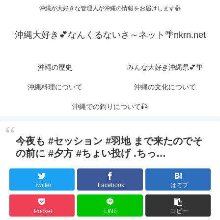
沖縄が大好きな管理人が沖縄の情報をお届けします👍
沖縄大好き💕なんくるないさ～ネット🌴nkrn.net
沖縄の歴史
みんな大好き沖縄県💕🌴
沖縄料理について
沖縄の文化について
沖縄での釣りについて🎣
今夜も #セッション #羽地 まで来たのでそ
の前に #夕方 #ちょい投げ .ちっ…
Twitter
Facebook
はてブ
Pocket
LINE
コピー