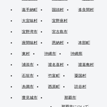
嘉手納町
国頭村
多良間村
大宜味村
宜野座村
宜野湾市
宮古島市
座間味村
恩納村
本部町
東村
沖縄市
沖縄県
浦添市
渡名喜村
渡嘉敷村
石垣市
竹富町
粟国村
糸満市
西原町
読谷村
豊見城市
那覇市
那覇市について