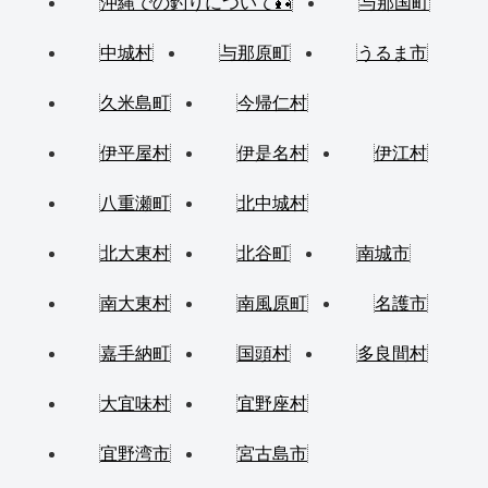
沖縄での釣りについて🎣
与那国町
中城村
与那原町
うるま市
久米島町
今帰仁村
伊平屋村
伊是名村
伊江村
八重瀬町
北中城村
北大東村
北谷町
南城市
南大東村
南風原町
名護市
嘉手納町
国頭村
多良間村
大宜味村
宜野座村
宜野湾市
宮古島市