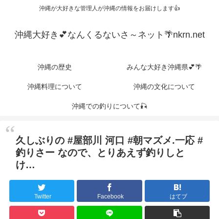
沖縄が大好きな管理人が沖縄の情報をお届けします👍
沖縄大好き💕なんくるないさ～ネット🌴nkrn.net
沖縄の歴史
みんな大好き沖縄県💕🌴
沖縄料理について
沖縄の文化について
沖縄での釣りについて🎣
久しぶりの #屋部川 河口 #朝マズメ.一応 #
釣りさー なので、とりあえず釣りしと
け…
Twitter
Facebook
はてブ