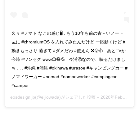
久々 #ノマド なこの感じ🖥️ . もう10年も前の古～いノート
💻に #chromiumOS を入れてみたんだけど 一応動くけど #
動きもっさり 過ぎて #ダメだわ #使えん ❌😝👍 . あとTVが
今時 #ワンセグ www📺😅💦 . 今浦添なので、映るだけまし
ｗ . . . #沖縄 #浦添 #okinawa #urasoe #キャンピングカー #
ノマドワーカー #nomad #nomadworker #campingcar
#camper
eosdesign.jp
(@eijiowada)がシェアした投稿 –
2020年Feb月26日pm8時33分PST