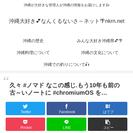
沖縄が大好きな管理人が沖縄の情報をお届けします👍
沖縄大好き💕なんくるないさ～ネット🌴nkrn.net
沖縄の歴史
みんな大好き沖縄県💕🌴
沖縄料理について
沖縄の文化について
沖縄での釣りについて🎣
久々 #ノマド なこの感じ.もう10年も前の
古～いノートに #chromiumOS を…
Twitter
Facebook
はてブ
Pocket
LINE
コピー