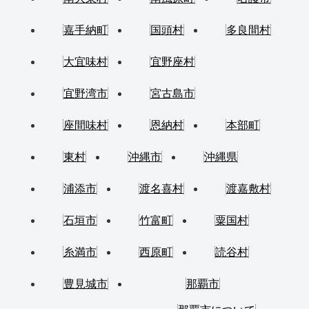
嘉手納町
国頭村
多良間村
大宜味村
宜野座村
宜野湾市
宮古島市
座間味村
恩納村
本部町
東村
沖縄市
沖縄県
浦添市
渡名喜村
渡嘉敷村
石垣市
竹富町
粟国村
糸満市
西原町
読谷村
豊見城市
那覇市