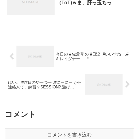
（ToT)ｗま、肝っ玉ちっ…
今日の #名護湾 の #日没 .#いいすねー.#
キレイダナー ….#…
はい。 #昨日のやーつー .#にーにー から
連絡来て、練習？SESSION?.遊び…
コメント
コメントを書き込む