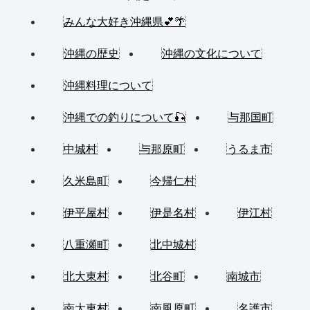
みんな大好き沖縄県💕🌴
沖縄の歴史
沖縄の文化について
沖縄料理について
沖縄での釣りについて🎣
与那国町
中城村
与那原町
うるま市
久米島町
今帰仁村
伊平屋村
伊是名村
伊江村
八重瀬町
北中城村
北大東村
北谷町
南城市
南大東村
南風原町
名護市