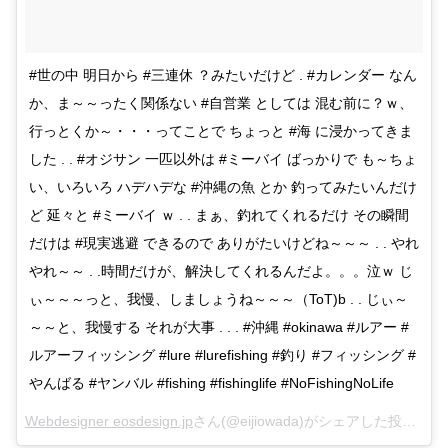
#世の中 明日から #三連休 ？みたいだけど . #カレンダー なん
か、ま～～ったく関係ない #自営業 としては 混む前に？ｗ、
行っとくか～・・・ってことで ちょっと #海 に浸かってきま
した . . #オジサン 一匹以外は #ミーバイ ばっかりで も～ちょ
い、いろいろ ハデハデな #沖縄の魚 とか 釣ってみたいんだけ
ど 延々と #ミーバイ ｗ . . まぁ、釣れてくれるだけ その瞬間
だけは #現実逃避 できるので ありがたいけどね～～～ . . やれ
やれ～～ . .時間だけが、解決してくれるんだよ。。。泣ｗ じ
ぃ～～～っと、我慢、しましょうね～～～（ToT)b . . じぃ～
～～と、我慢する それが大事 . . . #沖縄 #okinawa #ルアー #
ルアーフィッシング #lure #lurefishing #釣り #フィッシング #
やんばる #ヤンバル #fishing #fishinglife #NoFishingNoLife
Webdesigner eosdesign.jp
さん(@eijiowada)がシェアした投稿 –
2