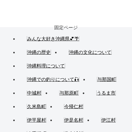
固定ページ
みんな大好き沖縄県💕🌴
沖縄の歴史
沖縄の文化について
沖縄料理について
沖縄での釣りについて🎣
与那国町
中城村
与那原町
うるま市
久米島町
今帰仁村
伊平屋村
伊是名村
伊江村