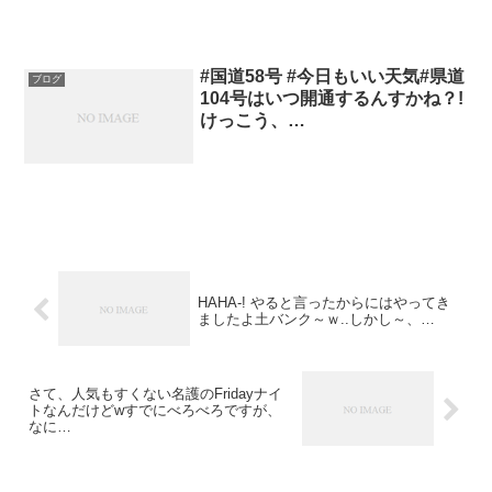
#国道58号 #今日もいい天気#県道
ブログ
104号はいつ開通するんすかね？!
けっこう、…
HAHA-! やると言ったからにはやってき
ましたよ土バンク～ｗ..しかし～、…
さて、人気もすくない名護のFridayナイ
トなんだけどwすでにべろべろですが、
なに…