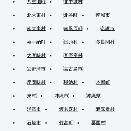
八重瀬町
北中城村
北大東村
北谷町
南城市
南大東村
南風原町
名護市
嘉手納町
国頭村
多良間村
大宜味村
宜野座村
宜野湾市
宮古島市
座間味村
恩納村
本部町
東村
沖縄市
沖縄県
浦添市
渡名喜村
渡嘉敷村
石垣市
竹富町
粟国村