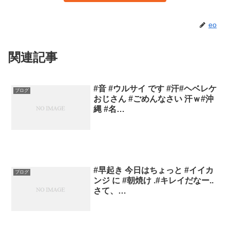
eo
関連記事
#音 #ウルサイ です #汗#ヘベレケ
ブログ
おじさん #ごめんなさい 汗ｗ#沖
縄 #名…
#早起き 今日はちょっと #イイカ
ブログ
ンジ に #朝焼け .#キレイだなー..
さて、…