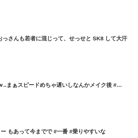
っさんも若者に混じって、せっせと SK8 して大汗
祝杯 ｗ..まぁスピードめちゃ遅いしなんかメイク後 #…
ワー もあって今までで #一番 #乗りやすいな