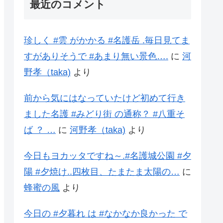
最近のコメント
珍しく #雲 がかかる #名護岳 .毎日見てま
すがありそうで #あまり無い景色….
に
河
野孝（taka)
より
前から気にはなっていたけど初めて行き
ました名護 #みどり街 の通称？ #八重そ
ば ？ …
に
河野孝（taka)
より
今日もヨカッタですね～.#名護城公園 #夕
陽 #夕焼け..四枚目、たまたま太陽の…
に
蜂蜜の風
より
今日の #夕暮れ は #なかなか良かった で