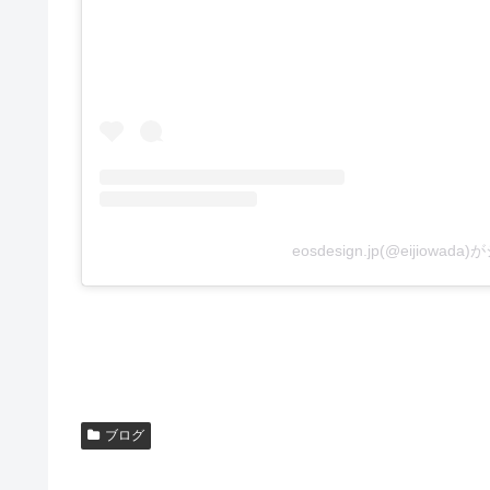
eosdesign.jp(@eijiowa
ブログ