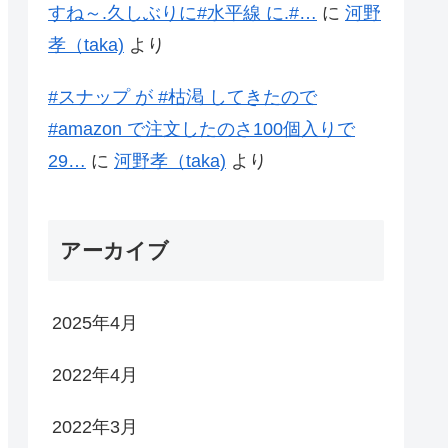
すね～.久しぶりに#水平線 に.#…
に
河野
孝（taka)
より
#スナップ が #枯渇 してきたので
#amazon で注文したのさ100個入りで
29…
に
河野孝（taka)
より
アーカイブ
2025年4月
2022年4月
2022年3月