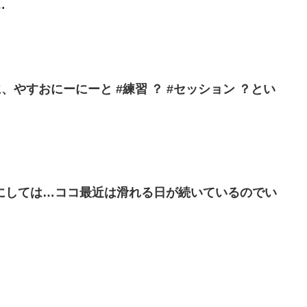
…
に、やすおにーにーと #練習 ？ #セッション ？とい
にしては…ココ最近は滑れる日が続いているのでい