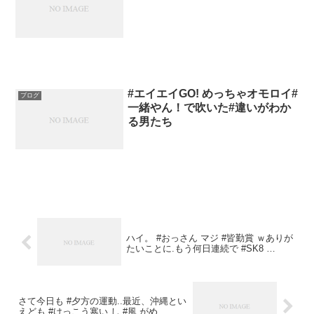
#エイエイGO! めっちゃオモロイ#
ブログ
一緒やん！で吹いた#違いがわか
る男たち
ハイ。 #おっさん マジ #皆勤賞 ｗありが
たいことに.もう何日連続で #SK8 …
さて今日も #夕方の運動..最近、沖縄とい
えども #けっこう寒い し.#風 がめ…