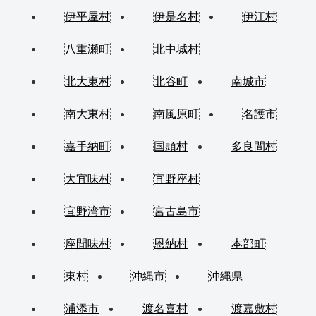
伊平屋村
伊是名村
伊江村
八重瀬町
北中城村
北大東村
北谷町
南城市
南大東村
南風原町
名護市
嘉手納町
国頭村
多良間村
大宜味村
宜野座村
宜野湾市
宮古島市
座間味村
恩納村
本部町
東村
沖縄市
沖縄県
浦添市
渡名喜村
渡嘉敷村