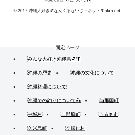
沖縄での釣りについて🎣
© 2017 沖縄大好き💕なんくるないさ～ネット🌴nkrn.net.
固定ページ
みんな大好き沖縄県💕🌴
沖縄の歴史
沖縄の文化について
沖縄料理について
沖縄での釣りについて🎣
与那国町
中城村
与那原町
うるま市
久米島町
今帰仁村