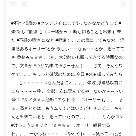
#不肖 45歳の #クソジジイ にして💦 . なかなかどうして #
煩悩 も #欲望 も（ #一緒かｗ ）断ち切ることも出来ず 未
だ #不惑の境地 になど #程遠く . . この歳にしてもなお . “浮
遊感あるオーリー”とか 欲しぃ～～なぁ～～とか、思ってて
さ 😆👍🔥ｗｗｗ . （あ、大分酔いも回ってきてる時間なの
で、文章が #ウザ気味 で #さーせん ） . . . さて、そんなワ
ケで。。。ちょっと確認のために 今日 #ollie 撮ってみたら
. . . も～～～～～ #なんだよこれ 。。。😨泣 浮遊感以前に
こら～～～～👎 . . 全部、左に歪んでるや、ないか～～～い
😂！ #ダメダメ #完全にアウト 👎 . . #オーリー は、、、ま
ぁ、高さとかは、もうムリ！とはいえども そこそこ、ちゃ
んと出来ていると、思っていたので、、、、 . . なんかコレ
#けっこうショック ！💧ｗｗｗ . . オーリー練習する
わ。。。 一からね～～～ . . #やれやれ . . . #笑っていただ