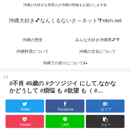
沖縄が大好きな管理人が沖縄の情報をお届けします👍
沖縄大好き💕なんくるないさ～ネット🌴nkrn.net
沖縄の歴史
みんな大好き沖縄県💕🌴
沖縄料理について
沖縄の文化について
沖縄での釣りについて🎣
#不肖 45歳の #クソジジイ にして.なかな
かどうして #煩悩 も #欲望 も（ #…
Twitter
Facebook
はてブ
Pocket
LINE
コピー