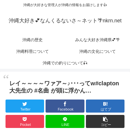
沖縄が大好きな管理人が沖縄の情報をお届けします👍
沖縄大好き💕なんくるないさ～ネット🌴nkrn.net
沖縄の歴史
みんな大好き沖縄県💕🌴
沖縄料理について
沖縄の文化について
沖縄での釣りについて🎣
レイ～～～～ワァア～♪･･･ってw#clapton
大先生の #名曲 が頭に浮かん…
Twitter
Facebook
はてブ
Pocket
LINE
コピー