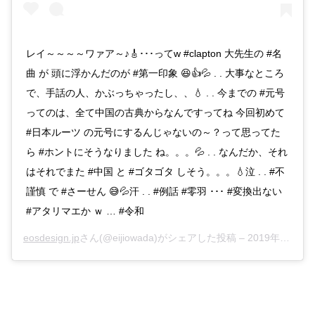
レイ～～～～ワァア～♪🎸･･･ってw #clapton 大先生の #名
曲 が 頭に浮かんだのが #第一印象 😆👍💦 . . 大事なところ
で、手話の人、かぶっちゃったし、、💧 . . 今までの #元号
ってのは、全て中国の古典からなんですってね 今回初めて
#日本ルーツ の元号にするんじゃないの～？って思ってた
ら #ホントにそうなりました ね。。。💦 . . なんだか、それ
はそれでまた #中国 と #ゴタゴタ しそう。。。💧泣 . . #不
謹慎 で #さーせん 😅💦汗 . . #例話 #零羽 ･･･ #変換出ない
#アタリマエか ｗ … #令和
eosdesign.jp
さん(@eijiowada)がシェアした投稿 –
2019年Mar月31日pm8時01分PDT