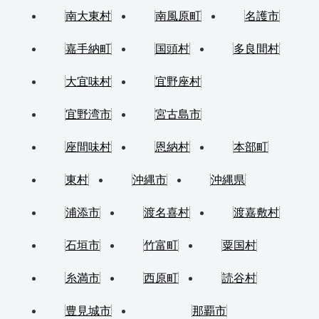
南大東村
南風原町
名護市
嘉手納町
国頭村
多良間村
大宜味村
宜野座村
宜野湾市
宮古島市
座間味村
恩納村
本部町
東村
沖縄市
沖縄県
浦添市
渡名喜村
渡嘉敷村
石垣市
竹富町
粟国村
糸満市
西原町
読谷村
豊見城市
那覇市