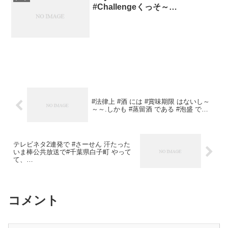
#Challengeくっそ～…
#法律上 #酒 には #賞味期限 はないし～
～～.しかも #蒸留酒 である #泡盛 で…
テレビネタ2連発で #さーせん 汗たった
いま棒公共放送で#千葉県白子町 やって
て、…
コメント