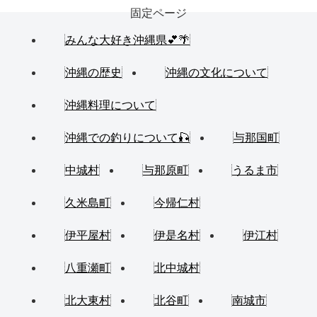
固定ページ
みんな大好き沖縄県💕🌴
沖縄の歴史
沖縄の文化について
沖縄料理について
沖縄での釣りについて🎣
与那国町
中城村
与那原町
うるま市
久米島町
今帰仁村
伊平屋村
伊是名村
伊江村
八重瀬町
北中城村
北大東村
北谷町
南城市