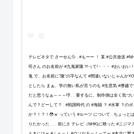
テレビネタで さーせん💦 . #もーー ！ 某 #公共放送 #N
司さん のお名前が #九鬼家隆 !!!って!・・・ #おいおい !
鬼 で、お名前に”隆”の字なんて #間違いないじゃんかYO
としたら まぁ、学の無い私が言うのも #生意気 #僭越です
だと思うなぁ～～～👎 . . 要するに、制作側は全く気
んで？どーして？ . #戦国時代 の #海賊 ？ #水軍 ？
か？！？！😳ｗ っていう #ルーツ について . ちょっ
りたかった . . . 前にさ テレビ（NHK)に映った #ニジマス
ときにはｗ #ふぁっ！ #ウソだろっ！ってｗ #本当に驚きました