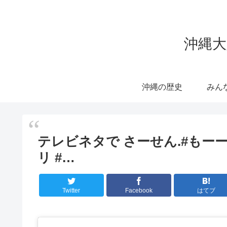
沖縄大
沖縄の歴史
みん
テレビネタで さーせん.#もーー 
リ #…
Twitter
Facebook
はてブ