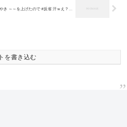
ぼやき ～～を上げたので #反省 汗ｗえ？…
トを書き込む