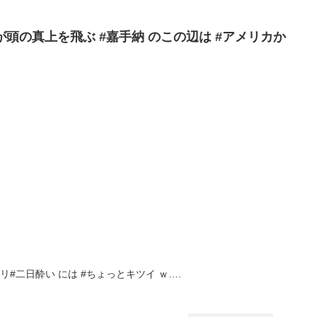
機 が頭の真上を飛ぶ #嘉手納 のこの辺は #アメリカか
ャリ#二日酔い には #ちょっとキツイ ｗ….