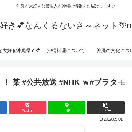
沖縄が大好きな管理人が沖縄の情報をお届けします👍
好き💕なんくるないさ～ネット🌴nkrn
な大好き沖縄県💕🌴
沖縄料理について
沖縄の文化につ
！ 某 #公共放送 #NHK ｗ#ブラタモ
Pocket
LINE
コピー
2019.05.01