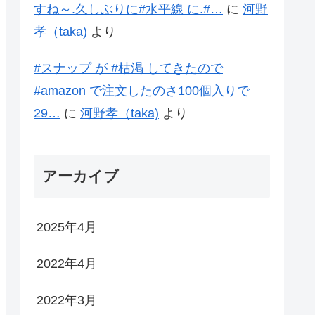
すね～.久しぶりに#水平線 に.#…
に
河野
孝（taka)
より
#スナップ が #枯渇 してきたので
#amazon で注文したのさ100個入りで
29…
に
河野孝（taka)
より
アーカイブ
2025年4月
2022年4月
2022年3月