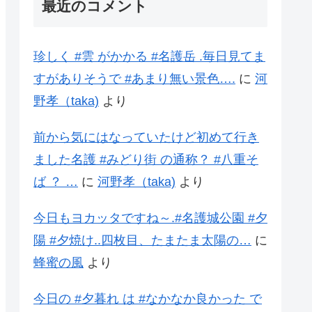
最近のコメント
珍しく #雲 がかかる #名護岳 .毎日見てま
すがありそうで #あまり無い景色….
に
河
野孝（taka)
より
前から気にはなっていたけど初めて行き
ました名護 #みどり街 の通称？ #八重そ
ば ？ …
に
河野孝（taka)
より
今日もヨカッタですね～.#名護城公園 #夕
陽 #夕焼け..四枚目、たまたま太陽の…
に
蜂蜜の風
より
今日の #夕暮れ は #なかなか良かった で