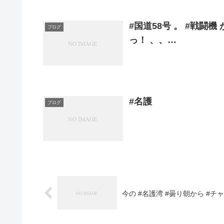
#国道58号 。 #戦闘
ブログ
っ！ 、、…
#名護
ブログ
今の #名護湾 #曇り朝から #チ