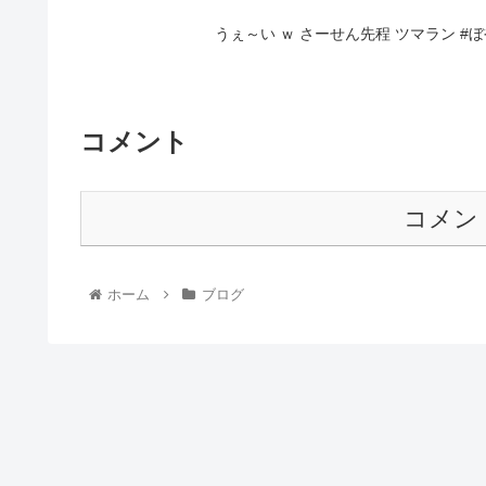
うぇ～い ｗ さーせん先程 ツマラン #
コメント
コメン
ホーム
ブログ