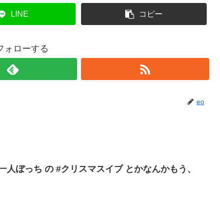
LINE
コピー
をフォローする
eo
・ #一人ぼっち の #クリスマスイブ とかなんかもう、