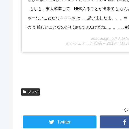
. もしも、東大卒業して、NHK入ることが出来ても な
ゃーないことだな～～～ｗ と…..思いましたよ。。。ｗ 
のは 難しいことなのかも知れませんけどね。。。 . . . #
eosdesign.jp
さん(@ei
a)がシェアした投稿 –
2019年Ma
ブログ
シ
Twitter