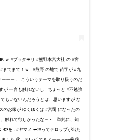
HK ｗ #ブラタモリ #熊野本宮大社 の #宮
 #まてまて！ｗ . #熊野 の地で 苗字が #九
!ーーー . . こういうテーマを取り扱うのだ
が 一言も触れないし . ちょっと #不勉強
づいてもいないんだろうとは、思いますが な
のボスのお家が ゆくゆくは #宮司 になったの
とは、触れて欲しかったな～～ . 単純に、知
 🐟を . #ヤマメ 🦈!!!ってテロップが出た
 😨 . テレビ てきとーーwww😆👎 .