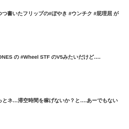
 つつ書いたフリップの#ぼやき #ウンチク #屁理屈 が
NES の #Wheel STF のV5みたいだけど….
っとネ…滞空時間を稼げないか？と….あーでもない