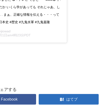
んだか いくら学があっても それじゃあ、し
. . まぁ、正確な情報を伝える・・・って
日本史 #歴史 #九鬼水軍 #九鬼嘉隆
jiowad
y月1日am4時23分PDT
ェアする
Facebook
はてブ